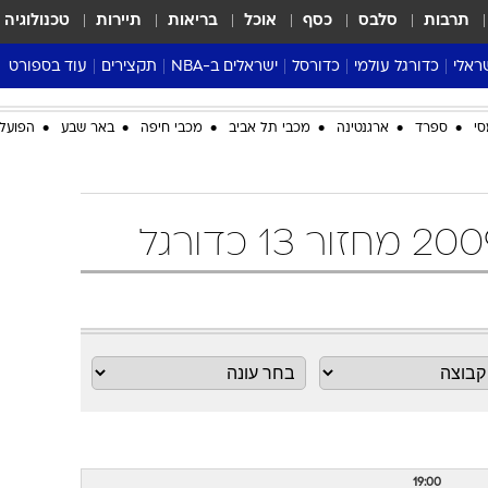
תרבות
סלבס
כסף
אוכל
בריאות
תיירות
טכנולוגיה
ראלי
כדורגל עולמי
כדורסל
ישראלים ב-NBA
תקצירים
עוד בספורט
ליגה אנגלית
ליגת העל
דני אבדיה
מונדיאל 2026
סי
ספרד
ארגנטינה
מכבי תל אביב
מכבי חיפה
באר שבע
הפועל 
 העל
ליגה ספרדית
דאבל דריבל
NBA
נה
ליגה איטלקית
יורוליג וכדורסל אירופי
טבלאות
ו
ליגה גרמנית
ליגה לאומית
פודקאסטים
ליגה צרפתית
נבחרות ישראל בכדורסל
מסכמים מחזור
שראל
ליגת האלופות
כדורסל נשים
אבא של שבת
ית
הליגה האירופית
מעל הטבעת
דרום אמריקה
סערה בממלכה
טניס
טראש טוק
ספורט אמריקא
פוקר
19:00