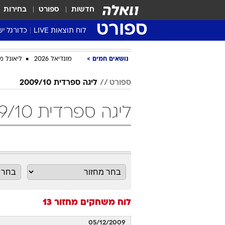
חדשות
ספורט
בחירות
ספורט
לוח תוצאות LIVE
כדורגל יש
ליגת העל Winner
נושאים חמים
מונדיאל 2026
ליאונל מ
סטט' ליגת
גביע המדי
ספורט
ליגה ספרדית 2009/10
גביע הטוט
ליגה ספרדית 2009/10 מחזור 13 כדורגל
שגרירים
נבחרות י
ליגה לאומ
ליגה א'
לוח משחקים
מחזור 13
05/12/2009