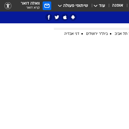
וואלה דואר
אופנה
עוד
שיתופי פעולה
קרא דואר
תל אביב
בית"ר ירושלים
דני אבדיה
ציון 3
דאבל דריבל
י