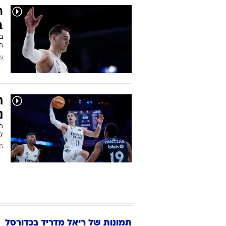
ר
ב
בס
הצ
עודכן
ח
נ
הפ
לב
2026
תמונות של
ריאל מדריד בכדורסל