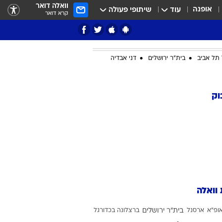
וואלה דואר
אופנה
עוד
שיתופי פעולה
קרא דואר
תל אביב
בית"ר ירושלים
דני אבדיה
ציון 3
וק
דאבל דריבל
 וואלה
י
ופ"א
ארסנל
בית"ר ירושלים
ברצלונה בכדורגל