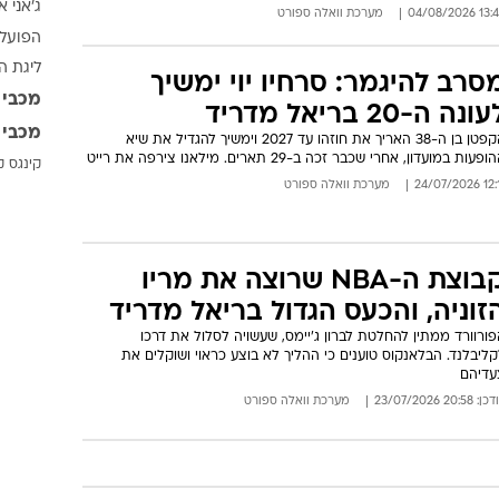
ג'אני א
ענפים נוספים
13:43 04/08/
מערכת וואלה ספורט
הפועל 
לוח שידורים
ליגת ה
החידה של ספור
סרב להיגמר: סרחיו יוי ימשיך
מכבי 
ונה ה-20 בריאל מדריד
ארכיון מדורים
מכבי 
הקפטן בן ה-38 האריך את חוזהו עד 2027 וימשיך להגדיל את שיא
כתבו לנו
ופעות במועדון, אחרי שכבר זכה ב-29 תארים. מילאנו צירפה את רייט
קינגס ק
12:11 24/07
מערכת וואלה ספורט
קבוצת ה-NBA שרוצה את מריו
זוניה, והכעס הגדול בריאל מדריד
ורוורד ממתין להחלטת לברון ג'יימס, שעשויה לסלול את דרכו
ליבלנד. הבלאנקוס טוענים כי ההליך לא בוצע כראוי ושוקלים את
עדיהם
: 20:58 23/07/2026
מערכת וואלה ספורט