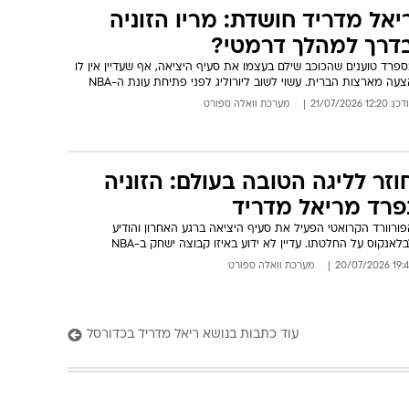
יאל מדריד חושדת: מריו הזוניה
דרך למהלך דרמטי?
פרד טוענים שהכוכב שילם בעצמו את סעיף היציאה, אף שעדיין אין לו
עה מארצות הברית. עשוי לשוב ליורוליג לפני פתיחת עונת ה-NBA
: 12:20 21/07/2026
מערכת וואלה ספורט
וזר לליגה הטובה בעולם: הזוניה
פרד מריאל מדריד
ורוורד הקרואטי הפעיל את סעיף היציאה ברגע האחרון והודיע
לאנקוס על החלטתו. עדיין לא ידוע באיזו קבוצה ישחק ב-NBA
19:45 20/07/
מערכת וואלה ספורט
עוד כתבות בנושא ריאל מדריד בכדורסל