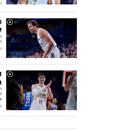
2026
מ
לע
הה
/2026
ה
הפ
לק
צ
עודכן