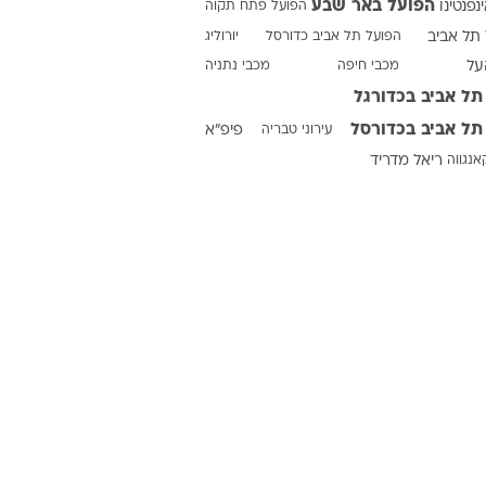
הפועל באר שבע
ינפנטינו
הפועל פתח תקוה
תל אביב
הפועל תל אביב כדורסל
יורוליג
על
מכבי חיפה
מכבי נתניה
ט1
תל אביב בכדורגל
מחוץ לקווים
תל אביב בכדורסל
עירוני טבריה
פיפ"א
4-4-2
אנגווה
ריאל מדריד
משרד החוץ
רץ על הקווים
ספורט בחקירה
סוגרים שנה
מונדיאל 2014
בראש ובראשונה
אליפות אפריקה 2015
יורו צעירות 2013
לונדון 2012
יורו 2012