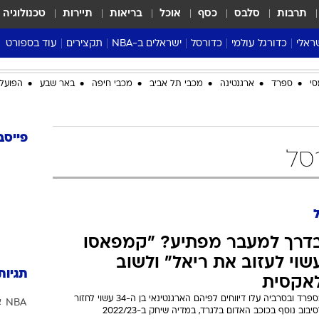
תרבות
סלבס
כסף
אוכל
בריאות
תיירות
טכנולוגיה
ראלי
כדורגל עולמי
כדורסל
ישראלים ב-NBA
תקצירים
עוד בספורט
ליגה אנגלית
ליגת העל
דני אבדיה
מונדיאל 2026
סי
ספרד
ארגנטינה
מכבי תל אביב
מכבי חיפה
באר שבע
הפועל 
 העל
ליגה ספרדית
דאבל דריבל
NBA
נה
ליגה איטלקית
יורוליג וכדורסל אירופי
טבלאות
ו
ליגה גרמנית
ליגה לאומית
פודקאסטים
פייסב
סל
ליגה צרפתית
נבחרות ישראל בכדורסל
מסכמים מחזור
שראל
ליגת האלופות
כדורסל נשים
אבא של שבת
ית
הליגה האירופית
מעל הטבעת
דרום אמריקה
סערה בממלכה
דרך למעבר מפתיע? "קמפאסו
טניס
שוי לעזוב את ריאל" ולשוב
טראש טוק
תגיות
אקסית
ספורט אמריקא
בספרד ובסרביה עלו דיווחים לפיהם הארגנטינאי בן ה-34 עשוי לחזור
NBA
א
פוקר
יבוב נוסף בכוכב האדום בלגרד, במדיה שיחק ב-2022/23