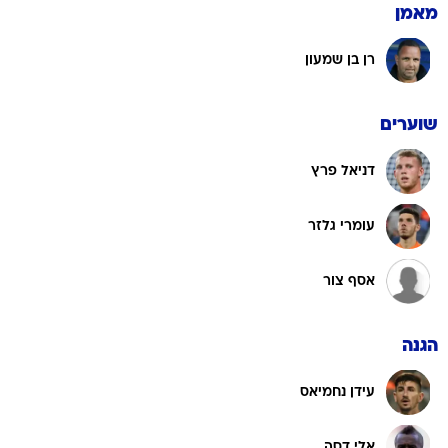
מאמן
רן בן שמעון
שוערים
דניאל פרץ
עומרי גלזר
אסף צור
הגנה
עידן נחמיאס
אלי דסה