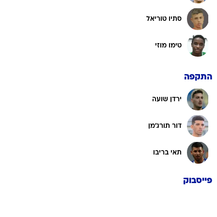
סתיו טוריאל
טימו מוזי
התקפה
ירדן שועה
דור תורג'מן
תאי בריבו
פייסבוק