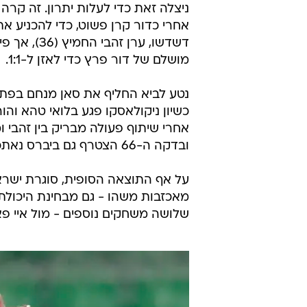
דשדשו, ערן
מושלם של דור פרץ כדי לאזן ל-1:1.
ובדקה ה-66 הצטרף גם ביברס נאתכו לחגיגה וקבע את תוצאת הסיום - 1:4.
על אף התוצאה הסופית, סוגרת ישר
מאכזבות משהו - גם מבחינת היכול
שלושה משחקים נוספים - מול איי פאר