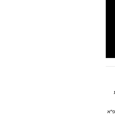
רוגבי וקריקט
גולף
ביליארד
תקצירים
מדורגת 177 בדירוג פיפ"א