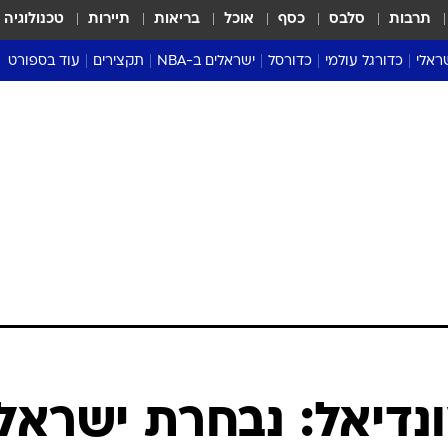
תרבות
סלבס
כסף
אוכל
בריאות
תיירות
טכנולוגיה
ראלי
כדורגל עולמי
כדורסל
ישראלים ב-NBA
תקצירים
עוד בספורט
ליגה אנגלית
ליגת העל
דני אבדיה
מונדיאל 2026
 העל
ליגה ספרדית
דאבל דריבל
NBA
נה
ליגה איטלקית
יורוליג וכדורסל אירופי
טבלאות
ו
ליגה גרמנית
ליגה לאומית
פודקאסטים
ליגה צרפתית
נבחרות ישראל בכדורסל
מסכמים מחזור
שראל
ליגת האלופות
כדורסל נשים
אבא של שבת
ית
הליגה האירופית
מעל הטבעת
דרום אמריקה
סערה בממלכה
טניס
טראש טוק
ספורט אמריקא
נדיאל: נבחרת ישראל
פוקר