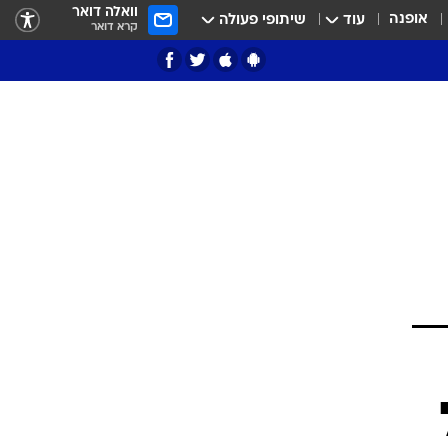
וואלה דואר
אופנה
עוד
שיתופי פעולה
קרא דואר
ציון 3
דאבל דריבל
י