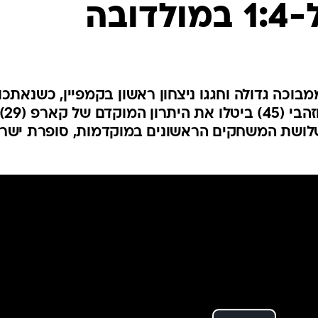
ענפים נוספים
לוח שידורים
החידה של ספור
ארכיון מדורים
כתבו לנו
ממבוכה גדולה וחגגו ניצחון ראשון בקמפיין, כשנאתכו
(66), דאבור (64), סולומון (57) וזהבי 
ורחק (50). בתום שלושת המשחקים הראשונים במוקדמות, סופרת יש