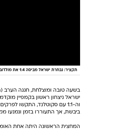
תקציר: נבחרת ישראל מביסה 1:4 את מולדובה אחרי שנקלעה לפיגור
בשעה טובה ומוצלחת, חגגה הערב (ר
וה-1:1 עם סקוטלנד, התקשו לפרק
ביבשת, אך התעוררו בזמן ונמנעו ממ