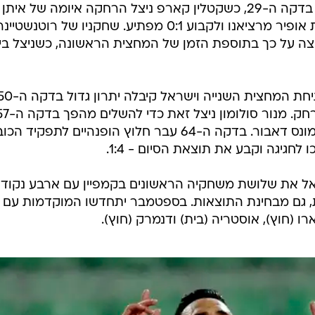
ניצלה זאת כדי לעלות יתרון. זה קרה בדקה ה-29, כשקטלין קארפ ניצל הרחקה איומה של אי
אחרי כדור קרן פשוט, כדי להכניע את אופיר מרציאנו ולקבוע 0:1 מפתיע. שחקניו של רוטנשטיינ
 זהבי החמיץ (36), אך פיצה על כך בתוספת הזמן של המחצית הראשונה, כשניצל ב
אחרי שיתוף פעולה מבריק בין זהבי ומונס דאבור. בדקה ה-64 עבר חלוץ הופנהיים לתפקיד
אל את שלושת משחקיה הראשונים בקמפיין עם ארבע נקודו
ת, גם מבחינת התוצאות. בספטמבר יתחדשו המוקדמות עם
ו (חוץ), אוסטריה (בית) ודנמרק (חוץ).