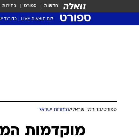
חדשות
ספורט
בחירות
ספורט
לוח תוצאות LIVE
כדורגל יש
ליגת העל Winner
סטט' ליגת
גביע המדי
גביע הטוט
שגרירים
נבחרות י
ליגה לאומ
ליגה א'
ספורט
/
כדורגל ישראלי
/
נבחרות ישראל
מוקדמות המו