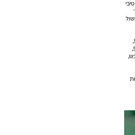
תן טיבי
ר
ישול
נטע לביא החליף את סאן מנחם בפתיחת המחצית השנייה וישראל קיבלה יתרון גדול בדקה ה-50,
כשיון ניקולאסקו פגע בלואי טהא והורחק. מנור סולומון ניצל זאת כדי להשלים מהפך בדקה ה-57,
 הכובש,
ת