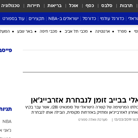
תרבות
סלבס
כסף
אוכל
בריאות
תיירות
טכנולוגיה
ראלי
כדורגל עולמי
כדורסל
ישראלים ב-NBA
תקצירים
עוד בספורט
ליגה אנגלית
ליגת העל
דני אבדיה
מונדיאל 2026
סי
ספרד
ארגנטינה
מכבי תל אביב
מכבי חיפה
באר שבע
הפועל 
 העל
ליגה ספרדית
דאבל דריבל
NBA
נה
ליגה איטלקית
יורוליג וכדורסל אירופי
טבלאות
פייסב
ו
ליגה גרמנית
ליגה לאומית
פודקאסטים
ליגה צרפתית
נבחרות ישראל בכדורסל
מסכמים מחזור
שראל
ליגת האלופות
כדורסל נשים
אבא של שבת
ית
הליגה האירופית
מעל הטבעת
דרום אמריקה
סערה בממלכה
לי בבייב זומן לנבחרת אזרבייג'אן
טניס
יכולתו המרשימה של קשרה הישראלי של סומגאיט (28), אשר עבר בקיץ
תגיות
חרון לאזרבייג'אן ומחזיק באזרחות מקומית, הובילה אותו לנבחרת
טראש טוק
14:35 13/03/
מערכת וואלה ספורט
NBA
ספורט אמריקא
ג'אני א
פוקר