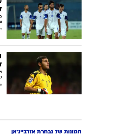
ל
סי
ושחק
2013
ק
ל
שו
טו
2013
תמונות של
נבחרת אזרבייג'אן