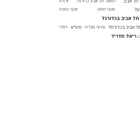
תל אביב
הפועל תל אביב כדורסל
יורוליג
על
מכבי חיפה
מכבי נתניה
תל אביב בכדורגל
ט1
ל אביב בכדורסל
עירוני טבריה
פיפ"א
רודרי
מחוץ לקווים
ריאל מדריד
ו
4-4-2
משרד החוץ
רץ על הקווים
ספורט בחקירה
סוגרים שנה
מונדיאל 2014
בראש ובראשונה
אליפות אפריקה 2015
יורו צעירות 2013
לונדון 2012
יורו 2012