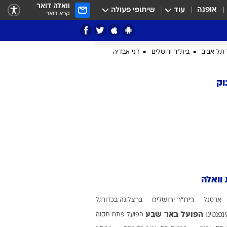
וואלה דואר
אופנה
עוד
שיתופי פעולה
קרא דואר
תל אביב
בית"ר ירושלים
דני אבדיה
וק
ציון 3
דאבל דריבל
 וואלה
ארסנל
בית"ר ירושלים
ברצלונה בכדורגל
י
הפועל באר שבע
ינפנטינו
הפועל פתח תקוה