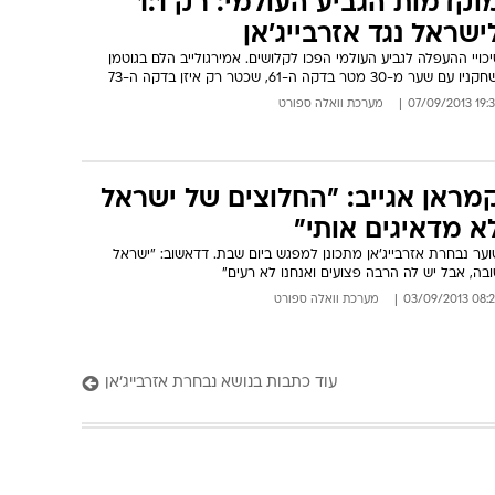
מוקדמות הגביע העולמי: רק 1:1
ישראל נגד אזרבייג'אן
כויי ההעפלה לגביע העולמי הפכו לקלושים. אמירגולייב הלם בגוטמן
ניו עם שער מ-30 מטר בדקה ה-61, שכטר רק איזן בדקה ה-73
19:39 07/09/
מערכת וואלה ספורט
מראן אגייב: "החלוצים של ישראל
א מדאיגים אותי"
ער נבחרת אזרבייג'אן מתכונן למפגש ביום שבת. דדאשוב: "ישראל
בה, אבל יש לה הרבה פצועים ואנחנו לא רעים"
08:26 03/09/
מערכת וואלה ספורט
עוד כתבות בנושא נבחרת אזרבייג'אן