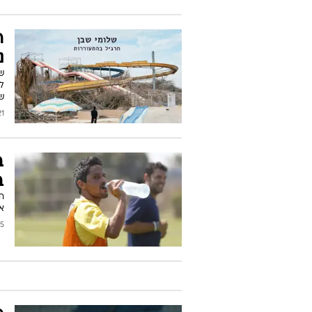
ר
נ
לא
שה
/2014
ב
ב
חל
את
2013