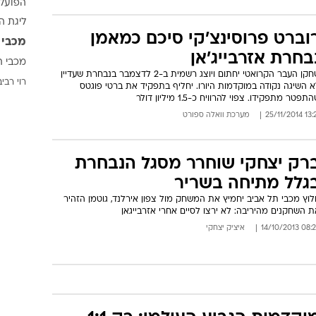
הפועל 
ענפים נוספים
ליגת ה
לוח שידורים
וברט פרוסינצ'קי סיכם כמאמן
מכבי 
החידה של ספור
בחרת אזרבייג'אן
מכבי ת
ארכיון מדורים
שחקן העבר הקרואטי יחתום ויוצג רשמית ב-2 לדצמבר בנבחרת שעדיין
רוי רביב
 השיגה נקודה במוקדמות היורו. יחליף בתפקיד את ברטי פוגטס
כתבו לנו
תפטר מתפקידו. צפוי להרוויח כ-1.5 מיליון דולר
13:21 25/11
מערכת וואלה ספורט
רק יצחקי שוחרר מסגל הנבחרת
גלל מתיחה בשריר
וץ מכבי תל אביב יחמיץ את המשחק מול צפון אירלנד, גוטמן הזהיר
 השחקנים מהיריבה: לא ירצו לסיים אחרי אזרבייגאן
08:25 14/10/
איציק יצחקי