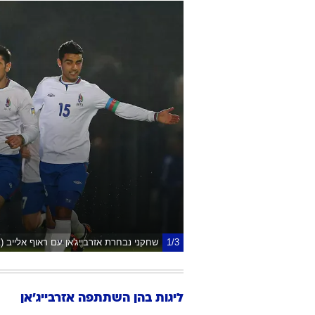
1/3
שחקני נבחרת אזרבייג'אן עם ראוף אלייב (
ליגות בהן השתתפה
אזרבייג'אן