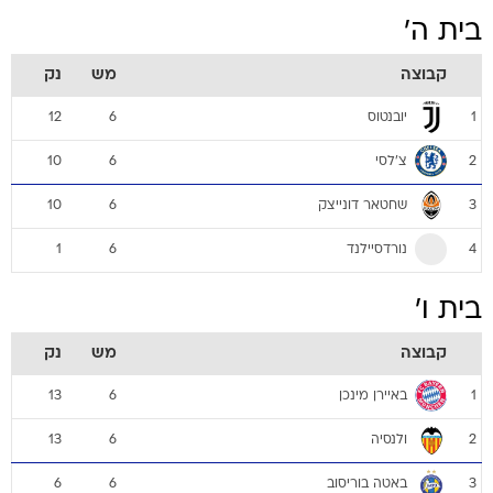
בית ה'
קבוצה
מש
נק
יובנטוס
12
6
1
צ'לסי
10
6
2
שחטאר דונייצק
10
6
3
נורדסיילנד
1
6
4
בית ו'
קבוצה
מש
נק
באיירן מינכן
13
6
1
ולנסיה
13
6
2
באטה בוריסוב
6
6
3