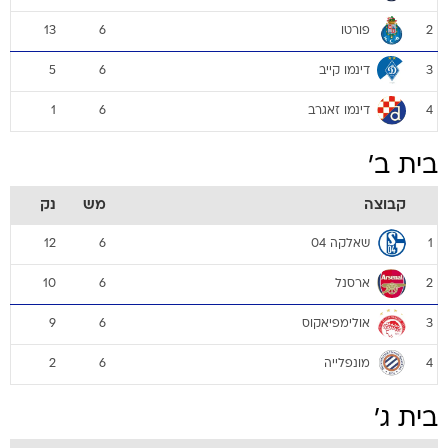
פורטו
13
6
2
דינמו קייב
5
6
3
דינמו זאגרב
1
6
4
בית ב'
קבוצה
מש
נק
שאלקה 04
12
6
1
ארסנל
10
6
2
אולימפיאקוס
9
6
3
מונפלייה
2
6
4
בית ג'