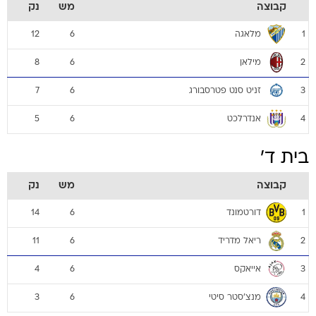
קבוצה
מש
נק
מלאגה
12
6
1
מילאן
8
6
2
זניט סנט פטרסבורג
7
6
3
אנדרלכט
5
6
4
בית ד'
קבוצה
מש
נק
דורטמונד
14
6
1
ריאל מדריד
11
6
2
אייאקס
4
6
3
מנצ'סטר סיטי
3
6
4