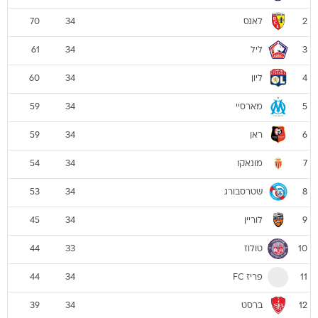
לאנס
70
34
2
ליל
61
34
3
ליון
60
34
4
מארסיי
59
34
5
ראן
59
34
6
מונאקו
54
34
7
שטרסבורג
53
34
8
לוריין
45
34
9
טולוז
44
33
10
פריז FC
44
34
11
ברסט
39
34
12