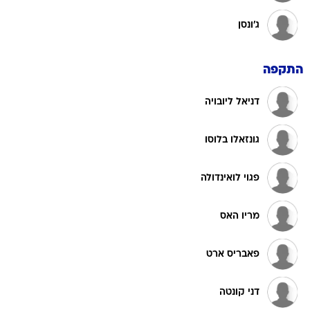
ג'ונסן
התקפה
דניאל ליובויה
גונזאלו בלוסו
פגוי לואינדולה
מריו האס
פאבריס ארט
דני קונטה