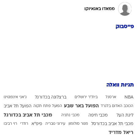
ממאדו באגאיוקו
פייסבוק
תגיות וואלה
NBA
ארסנל
בית"ר ירושלים
ברצלונה בכדורגל
ג'אני אינפנטינו
הפועל באר שבע
הכוכב האדום בלגרד
הפועל פתח תקוה
הפועל תל אביב
מכבי תל אביב בכדורגל
ליגת העל
מכבי חיפה
מכבי נתניה
מכבי תל אביב בכדורסל
מנור סולומון
עירוני טבריה
פיפ"א
רודרי
רוי רביבו
ריאל מדריד