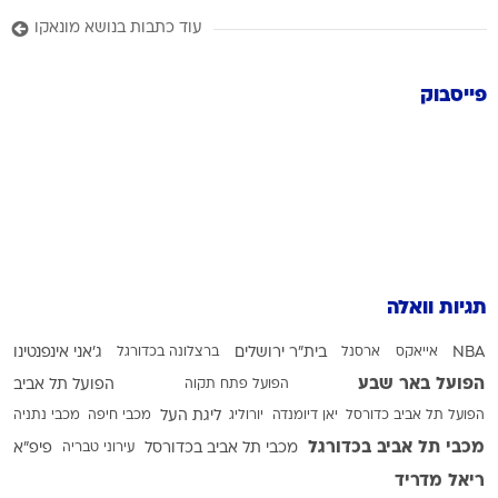
עוד כתבות בנושא מונאקו
פייסבוק
תגיות וואלה
NBA
אייאקס
ארסנל
בית"ר ירושלים
ברצלונה בכדורגל
ג'אני אינפנטינו
הפועל באר שבע
הפועל פתח תקוה
הפועל תל אביב
הפועל תל אביב כדורסל
יאן דיומנדה
יורוליג
ליגת העל
מכבי חיפה
מכבי נתניה
מכבי תל אביב בכדורגל
מכבי תל אביב בכדורסל
עירוני טבריה
פיפ"א
ריאל מדריד