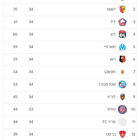
לאנס
70
34
2
ליל
61
34
3
ליון
60
34
4
מארסיי
59
34
5
ראן
59
34
6
מונאקו
54
34
7
שטרסבורג
53
34
8
לוריין
45
34
9
טולוז
44
33
10
פריז FC
44
34
11
ברסט
39
34
12