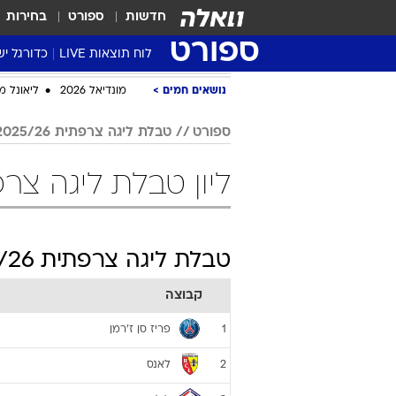
חדשות
ספורט
בחירות
ספורט
לוח תוצאות LIVE
כדורגל יש
ליגת העל Winner
נושאים חמים
מונדיאל 2026
ליאונל מ
סטט' ליגת
ספורט
טבלת ליגה צרפתית 2025/26
גביע המדי
גביע הטוט
ליון טבלת ליגה צרפתית 025/26
שגרירים
נבחרות י
ליגה לאומ
טבלת ליגה צרפתית 2025/26
ליגה א'
קבוצה
פריז סן ז'רמן
1
לאנס
2