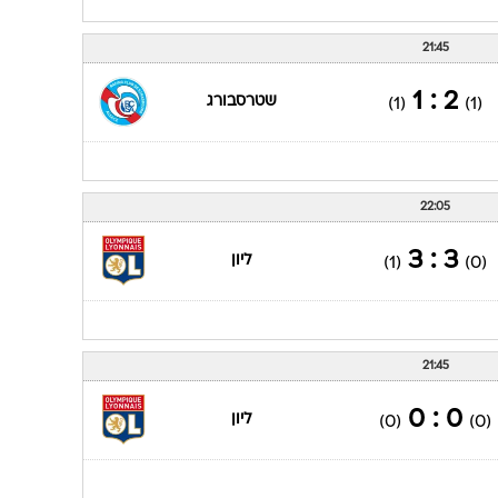
21:45
2 : 1
שטרסבורג
(1)
(1)
22:05
3 : 3
ליון
(1)
(0)
21:45
0 : 0
ליון
(0)
(0)