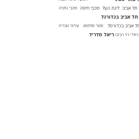
תל אביב
ליגת העל
מכבי חיפה
מכבי נתניה
תל אביב בכדורגל
ט1
ל אביב בכדורסל
מנור סולומון
עירוני טבריה
מחוץ לקווים
ריאל מדריד
רודרי
רוי רביבו
4-4-2
משרד החוץ
רץ על הקווים
ספורט בחקירה
סוגרים שנה
מונדיאל 2014
בראש ובראשונה
אליפות אפריקה 2015
יורו צעירות 2013
לונדון 2012
יורו 2012