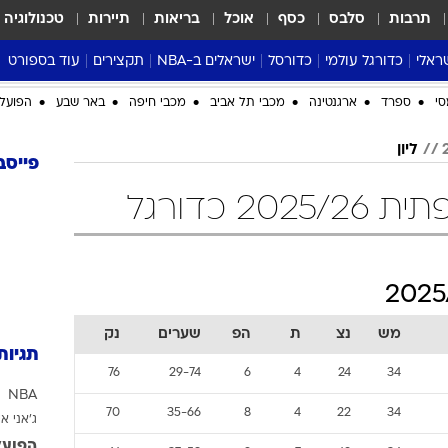
תרבות
סלבס
כסף
אוכל
בריאות
תיירות
טכנולוגיה
ראלי
כדורגל עולמי
כדורסל
ישראלים ב-NBA
תקצירים
עוד בספורט
ליגה אנגלית
ליגת העל
דני אבדיה
מונדיאל 2026
סי
ספרד
ארגנטינה
מכבי תל אביב
מכבי חיפה
באר שבע
הפועל 
 העל
ליגה ספרדית
דאבל דריבל
NBA
ליון
נה
ליגה איטלקית
יורוליג וכדורסל אירופי
טבלאות
פייסב
ו
ליגה גרמנית
ליגה לאומית
פודקאסטים
2 כדורגל
ליגה צרפתית
נבחרות ישראל בכדורסל
מסכמים מחזור
שראל
ליגת האלופות
כדורסל נשים
אבא של שבת
ית
הליגה האירופית
מעל הטבעת
דרום אמריקה
סערה בממלכה
מש
נצ
ת
הפ
שערים
נק
טניס
תגיות
טראש טוק
76
29-74
6
4
24
34
NBA
ספורט אמריקא
70
35-66
8
4
22
34
ג'אני אי
פוקר
הפועל