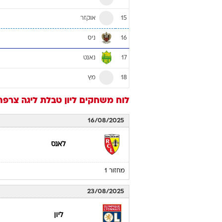
אוקזר
15
ניס
16
נאנט
17
מץ
18
לוח משחקים
ליון
טבלת ליגה צרפתית /26
16/08/2025
לאנס
מחזור 1
23/08/2025
ליון