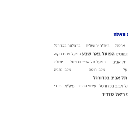
ט1
מחוץ לקווים
 וואלה
4-4-2
משרד החוץ
ארסנל
בית"ר ירושלים
ברצלונה בכדורגל
רץ על הקווים
הפועל באר שבע
ינפנטינו
הפועל פתח תקוה
תל אביב
ספורט בחקירה
הפועל תל אביב כדורסל
יורוליג
על
מכבי חיפה
מכבי נתניה
סוגרים שנה
תל אביב בכדורגל
מונדיאל 2014
ל אביב בכדורסל
עירוני טבריה
פיפ"א
רודרי
בראש ובראשונה
ריאל מדריד
ו
אליפות אפריקה 2015
יורו צעירות 2013
לונדון 2012
יורו 2012