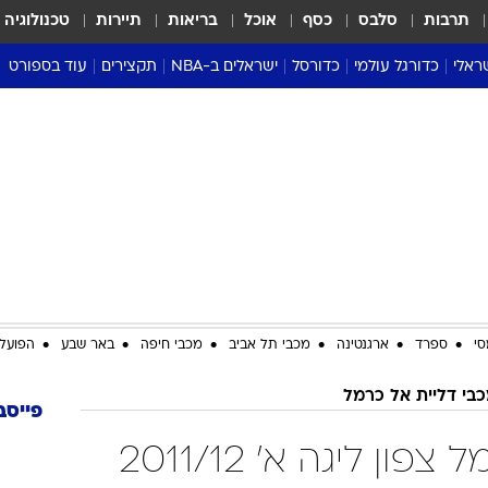
תרבות
סלבס
כסף
אוכל
בריאות
תיירות
טכנולוגיה
ראלי
כדורגל עולמי
כדורסל
ישראלים ב-NBA
תקצירים
עוד בספורט
ליגה אנגלית
ליגת העל
דני אבדיה
מונדיאל 2026
 העל
ליגה ספרדית
דאבל דריבל
NBA
נה
ליגה איטלקית
יורוליג וכדורסל אירופי
טבלאות
ו
ליגה גרמנית
ליגה לאומית
פודקאסטים
ליגה צרפתית
נבחרות ישראל בכדורסל
מסכמים מחזור
שראל
ליגת האלופות
כדורסל נשים
אבא של שבת
ית
הליגה האירופית
מעל הטבעת
דרום אמריקה
סערה בממלכה
סי
ספרד
ארגנטינה
מכבי תל אביב
מכבי חיפה
באר שבע
הפועל 
טניס
בי דליית אל כרמל
טראש טוק
פייסב
ספורט אמריקא
מכבי דליית אל כרמל צפון ליגה א' 2011/12
פוקר