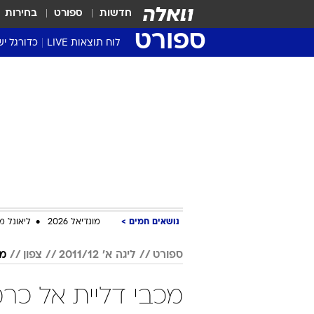
חדשות
ספורט
בחירות
ספורט
לוח תוצאות LIVE
כדורגל יש
ליגת העל Winner
סטט' ליגת
גביע המדי
גביע הטוט
שגרירים
נבחרות י
ליגה לאומ
ליגה א'
נושאים חמים
מונדיאל 2026
ליאונל מ
ספורט
ליגה א' 2011/12
צפון
מכ