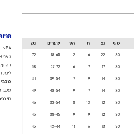
ענפים נוספים
לוח שידורים
החידה של ספור
ארכיון מדורים
תגיות
כתבו לנו
מש
נצ
ת
הפ
שערים
נק
NBA
72
18-65
2
6
22
30
ג'אני א
הפועל 
58
27-72
6
7
17
30
ליגת ה
51
39-54
7
9
14
30
מכבי 
מכבי ת
49
48-54
9
7
14
30
רוי רביב
46
33-54
8
10
12
30
45
38-45
9
9
12
30
45
40-44
11
6
13
30