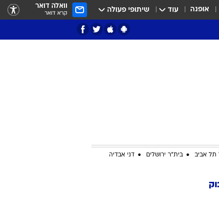
וואלה דואר
אופנה
עוד
שיתופי פעולה
קרא דואר
ציון 3
דאבל דריבל
תל אביב
בית"ר ירושלים
דני אבדיה
וק
י