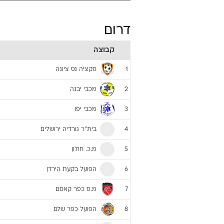
דרום
קבוצה
סקציה נס ציונה
1
מכבי יבנה
2
מכבי יפו
3
בית"ר נורדיה ירושלים
4
מ.כ. חולון
5
הפועל בקעת הירדן
6
מ.ס כפר קאסם
7
הפועל כפר שלם
8