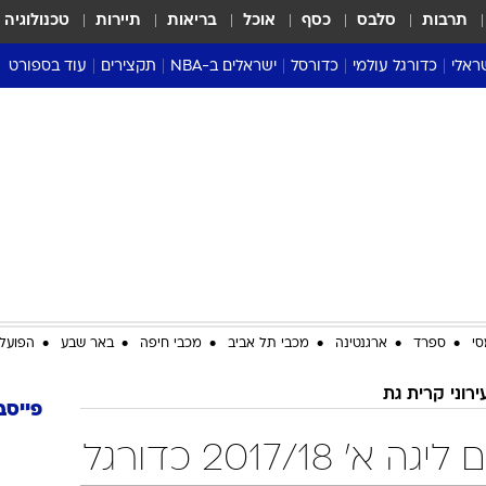
תרבות
סלבס
כסף
אוכל
בריאות
תיירות
טכנולוגיה
ראלי
כדורגל עולמי
כדורסל
ישראלים ב-NBA
תקצירים
עוד בספורט
ליגה אנגלית
ליגת העל
דני אבדיה
מונדיאל 2026
 העל
ליגה ספרדית
דאבל דריבל
NBA
נה
ליגה איטלקית
יורוליג וכדורסל אירופי
טבלאות
ו
ליגה גרמנית
ליגה לאומית
פודקאסטים
ליגה צרפתית
נבחרות ישראל בכדורסל
מסכמים מחזור
שראל
ליגת האלופות
כדורסל נשים
אבא של שבת
ית
הליגה האירופית
מעל הטבעת
דרום אמריקה
סערה בממלכה
סי
ספרד
ארגנטינה
מכבי תל אביב
מכבי חיפה
באר שבע
הפועל 
טניס
ירוני קרית גת
טראש טוק
פייסב
ספורט אמריקא
2017/18 כדורגל
פוקר