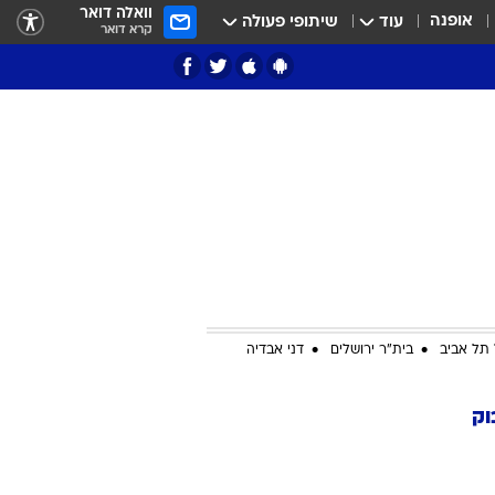
וואלה דואר
אופנה
עוד
שיתופי פעולה
קרא דואר
ציון 3
דאבל דריבל
תל אביב
בית"ר ירושלים
דני אבדיה
וק
י