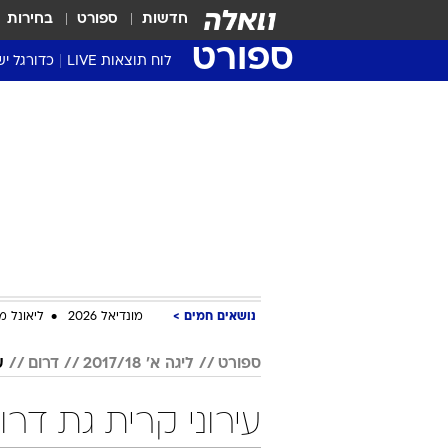
חדשות
ספורט
בחירות
ספורט
לוח תוצאות LIVE
כדורגל יש
ליגת העל Winner
סטט' ליגת
גביע המדי
גביע הטוט
שגרירים
נבחרות י
ליגה לאומ
ליגה א'
נושאים חמים
מונדיאל 2026
ליאונל מ
ספורט
ליגה א' 2017/18
דרום
ע
עירוני קרית גת דרום ליגה א' 