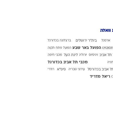
ט1
מחוץ לקווים
 וואלה
4-4-2
משרד החוץ
ארסנל
בית"ר ירושלים
ברצלונה בכדורגל
רץ על הקווים
הפועל באר שבע
ינפנטינו
הפועל פתח תקוה
תל אביב
ויניסיוס
ספורט בחקירה
יורוליג
ליגת העל
מכבי חיפה
מכבי תל אביב בכדורגל
ניה
סוגרים שנה
ל אביב בכדורסל
עירוני טבריה
פיפ"א
רודרי
מונדיאל 2014
ריאל מדריד
ו
בראש ובראשונה
אליפות אפריקה 2015
יורו צעירות 2013
לונדון 2012
יורו 2012