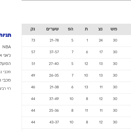
ענפים נוספים
לוח שידורים
החידה של ספור
ארכיון מדורים
מש
נצ
ת
הפ
שערים
נק
תגיות
כתבו לנו
73
21-78
5
1
24
30
NBA
57
37-57
7
6
17
30
ג'אני א
הפועל 
51
27-40
5
12
13
30
מכבי נת
49
26-35
7
10
13
30
מכבי ת
46
21-38
6
13
11
30
רוי רביב
44
37-49
10
8
12
30
44
25-36
8
11
11
30
44
43-37
10
8
12
30