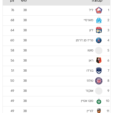
קבוצה
מש
נק
ליל
76
38
1
מארסיי
68
38
2
ליון
64
38
3
פריז סן ז'רמן
60
38
4
סושו
58
38
5
ראן
56
38
6
בורדו
51
38
7
טולוז
50
38
8
אוקזר
49
38
9
סנט אטיין
49
38
10
לוריין
49
38
11