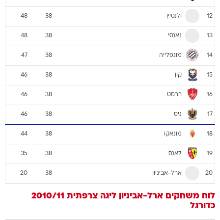
ולנסיין
48
38
12
נאנסי
48
38
13
מונפלייה
47
38
14
קון
46
38
15
ברסט
46
38
16
ניס
46
38
17
מונאקו
44
38
18
לאנס
35
38
19
ארל-אביניון
20
38
20
לוח משחקים
ארל-אביניון
ליגה צרפתית 2010/11
כדורגל