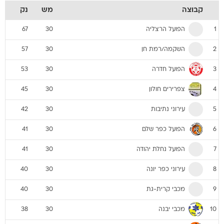
קבוצה
מש
נק
הפועל הרצליה
67
30
1
השקמה/רמת חן
57
30
2
הפועל חדרה
53
30
3
צפרירים חולון
45
30
4
עירוני נתיבות
42
30
5
הפועל כפר שלם
41
30
6
הפועל נחלת יהודה
41
30
7
עירוני כפר יונה
40
30
8
מכבי קרית-גת
40
30
9
מכבי יבנה
38
30
10