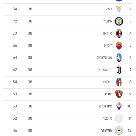
לאציו
74
38
2
אינטר
72
38
3
מילאן
70
38
4
רומא
66
38
5
אטאלנטה
64
38
6
יובנטוס
*
62
38
7
בולוניה
54
38
8
טורינו
53
38
9
פיורנטינה
53
38
10
מונצה
52
38
11
אודינזה
46
38
12