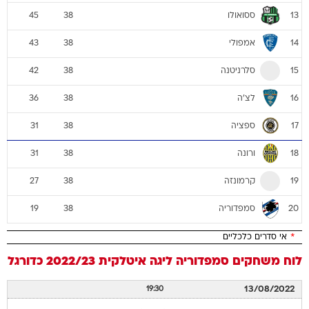
ססואולו
45
38
13
אמפולי
43
38
14
סלרניטנה
42
38
15
לצ'ה
36
38
16
ספציה
31
38
17
ורונה
31
38
18
קרמונזה
27
38
19
סמפדוריה
19
38
20
*
אי סדרים כלכליים
לוח משחקים
סמפדוריה
ליגה איטלקית 2022/23
כדורגל
13/08/2022
19:30