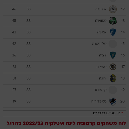
אודינזה
46
38
12
ססואולו
45
38
13
אמפולי
43
38
14
סלרניטנה
42
38
15
לצ'ה
36
38
16
ספציה
31
38
17
ורונה
31
38
18
קרמונזה
27
38
19
סמפדוריה
19
38
20
*
אי סדרים כלכליים
לוח משחקים
קרמונזה
ליגה איטלקית 2022/23
כדורגל