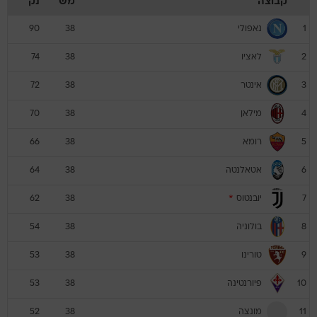
קבוצה
מש
נק
נאפולי
90
38
1
לאציו
74
38
2
אינטר
72
38
3
מילאן
70
38
4
רומא
66
38
5
אטאלנטה
64
38
6
יובנטוס
*
62
38
7
בולוניה
54
38
8
טורינו
53
38
9
פיורנטינה
53
38
10
מונצה
52
38
11