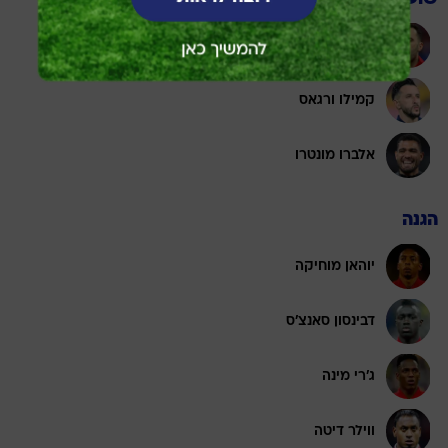
דויד אוספינה
קמילו ורגאס
אלברו מונטרו
הגנה
יוהאן מוחיקה
דבינסון סאנצ'ס
ג'רי מינה
ווילר דיטה