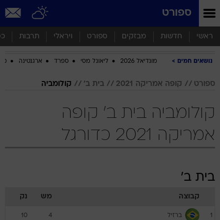
ספורט
ראשי
חדשות
מבזקים
ספורט
ויראלי
תרבות
כס
נושאים חמים
מונדיאל 2026
ליאונל מסי
ספרד
ארגנטינה
מכב
ספורט
קופה אמריקה 2021
בית ב'
קולומביה
קולומביה בית ב' קופה
אמריקה 2021 כדורגל
בית ב'
קבוצה
מש
נק
ברזיל
10
4
1