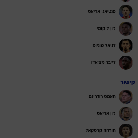
סנטיאגו אריאס
ג'ון לוקומי
דניאל מוניוס
דייבר מצ'אדו
קישור
חאמס רודריגס
ג'ון אריאס
חורחה קרסקאל