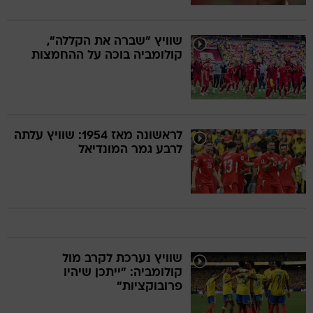
שוויץ "שברה את הקללה",
קולומביה בוכה על ההחמצות
לראשונה מאז 1954: שוויץ עלתה
לרבע גמר המונדיאל
שוויץ נערכת לקרב מול
קולומביה: "ייתכן שיהיו
פרובוקציות"