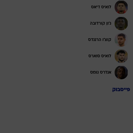
לואיס דיאס
ג'ון קורדובה
קוצ'ו הרננדס
לואיס סוארס
אנדרס גומס
פייסבוק