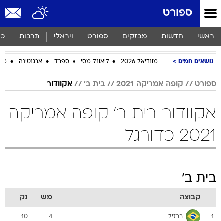
ספורט
ראשי
חדשות
מבזקים
ספורט
ויראלי
תרבות
כס
נושאים חמים
מונדיאל 2026
ליאונל מסי
ספרד
ארגנטינה
מכב
ספורט
קופה אמריקה 2021
בית ב'
אקוודור
אקוודור בית ב' קופה אמריקה
2021 כדורגל
בית ב'
קבוצה
מש
נק
ברזיל
10
4
1