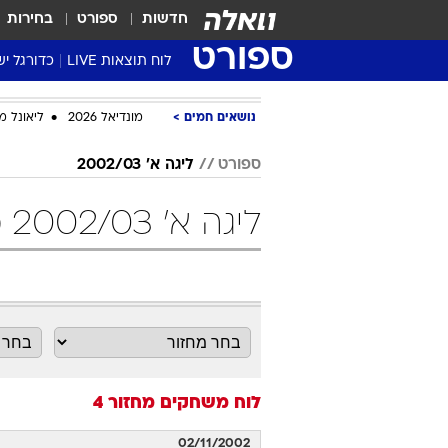
חדשות
ספורט
בחירות
ספורט
לוח תוצאות LIVE
כדורגל יש
ליגת העל Winner
נושאים חמים
מונדיאל 2026
ליאונל מ
סטט' ליגת
גביע המדי
ספורט
ליגה א' 2002/03
גביע הטוט
ליגה א' 2002/03 מחזור 4 כדורגל
שגרירים
נבחרות י
ליגה לאומ
ליגה א'
לוח משחקים
מחזור 4
02/11/2002