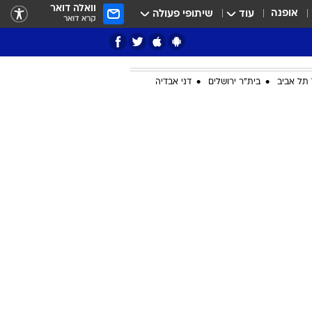
וואלה דואר
אופנה
עוד
שיתופי פעולה
קרא דואר
תל אביב
בית"ר ירושלים
דני אבדיה
ציון 3
דאבל דריבל
י