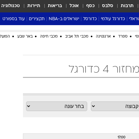
תרבות
סלבס
כסף
אוכל
בריאות
תיירות
טכנולוגיה
ראלי
כדורגל עולמי
כדורסל
ישראלים ב-NBA
תקצירים
עוד בספורט
ליגה אנגלית
ליגת העל
דני אבדיה
מונדיאל 2026
סי
ספרד
ארגנטינה
מכבי תל אביב
מכבי חיפה
באר שבע
הפועל 
 העל
ליגה ספרדית
דאבל דריבל
NBA
נה
ליגה איטלקית
יורוליג וכדורסל אירופי
טבלאות
ו
ליגה גרמנית
ליגה לאומית
פודקאסטים
ליגה צרפתית
נבחרות ישראל בכדורסל
מסכמים מחזור
שראל
ליגת האלופות
כדורסל נשים
אבא של שבת
ית
הליגה האירופית
מעל הטבעת
דרום אמריקה
סערה בממלכה
טניס
טראש טוק
ספורט אמריקא
פוקר
17:00