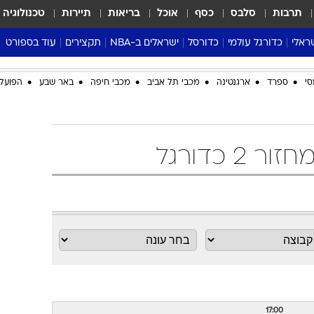
תרבות
סלבס
כסף
אוכל
בריאות
תיירות
טכנולוגיה
ראלי
כדורגל עולמי
כדורסל
ישראלים ב-NBA
תקצירים
עוד בספורט
ליגה אנגלית
ליגת העל
דני אבדיה
מונדיאל 2026
סי
ספרד
ארגנטינה
מכבי תל אביב
מכבי חיפה
באר שבע
הפועל 
 העל
ליגה ספרדית
דאבל דריבל
NBA
נה
ליגה איטלקית
יורוליג וכדורסל אירופי
טבלאות
ו
ליגה גרמנית
ליגה לאומית
פודקאסטים
ליגה צרפתית
נבחרות ישראל בכדורסל
מסכמים מחזור
שראל
ליגת האלופות
כדורסל נשים
אבא של שבת
ית
הליגה האירופית
מעל הטבעת
דרום אמריקה
סערה בממלכה
טניס
טראש טוק
ספורט אמריקא
פוקר
17:00