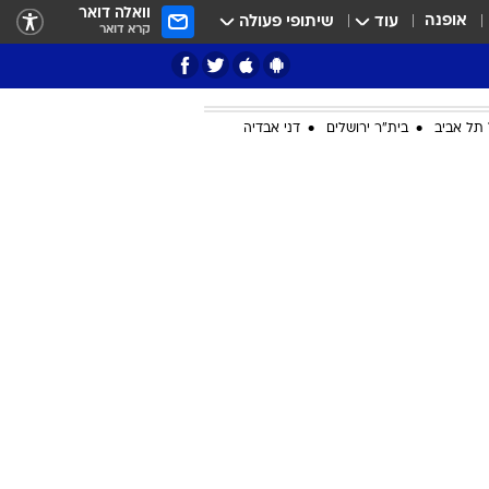
וואלה דואר
אופנה
עוד
שיתופי פעולה
קרא דואר
תל אביב
בית"ר ירושלים
דני אבדיה
ציון 3
דאבל דריבל
י