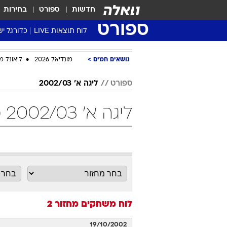
חדשות
ספורט
בחירות
ספורט
לוח תוצאות LIVE
כדורגל יש
ליגת העל Winner
נושאים חמים
מונדיאל 2026
ליאונל מ
סטט' ליגת
גביע המדי
ספורט
ליגה א' 2002/03
גביע הטוט
ליגה א' 2002/03 מחזור 2 כדורגל
שגרירים
נבחרות י
ליגה לאומ
ליגה א'
לוח משחקים
מחזור 2
19/10/2002