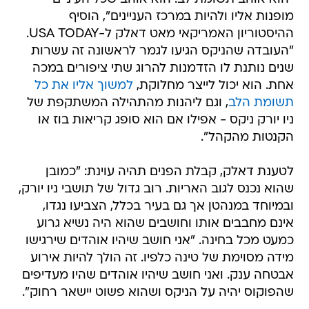
מופנות אליו ולהיות במרכז העניינים", הוסיף
ההיסטוריון האמריקאי מאט דאלק ל-USA TODAY.
"העובדה שהניקס הגיעו לגמר לראשונה זה עשרות
שנים נותנת לו הזדמנות להרוג שתי ציפורים במכה
אחת. הוא יכול לייצר מחלוקת,
למשוך אליו את כל
תשומת הלב
, וגם ליהנות מהתהילה המשתקפת של
ניו יורק ניקס - אפילו אם הוא סופג קריאות בוז או
הקנטות מהקהל".
לטענת דאלק, קבלת הפנים תהיה עוינת: "כמובן
שהוא נכנס לגוב האריות. רוב גדול של תושבי ניו יורק,
ובמיוחד במנהטן אך גם בעיר בכלל, הצביעו נגדו,
אינם מחבבים אותו וחושבים שהוא היה נשיא גרוע
כמעט מכל בחינה. "אני חושב שיהיו אוהדים שירגישו
מידה מסוימת של טינה כלפיו. זה הולך להיות אירוע
אבטחה ענק. ואני חושב שיהיו אוהדים שהיו מעדיפים
שהפוקוס יהיה על הניקס ושהוא פשוט יישאר רחוק".