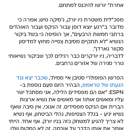
אחרת" יורשו להיכנס למתחם.
מפכ"לית משטרת ניו יורק, ג'סיקה טיש, אמרה כי
מדובר ב"רגע יוצא דופן עבור הניקס ועבור האוהדים
ברחבי חמשת הרבעים", אך הוסיפה כי בשל ביקור
הנשיא "לא תתקיים מסיבת צפייה מחוץ למדיסון
סקוור גארדן".
לדבריה, ניו יורקרים כבר רגילים לכך שביקור נשיאותי
גורר סגירה של אזורים נרחבים.
הפרשן הפופולרי סטיבן איי סמית',
שכבר יצא נגד
הגעתו של טראמפ
, הבהיר היום פעם נוספת ב-
ESPN: "אם הם מפסידים הלילה, אני מסתכל ישר
עליו ומאשים אותו! אני מאשים את נשיא ארצות
הברית אם הניקס מפסידים. זה אנוכי, אין סיבה שאף
נשיא יגיע - בגלל הצפיפות, נהלי הביטחון, אף נשיא
לא צריך להגיע למשחק כזה בניו יורק. אף אחד. הייתי
אומר את אותו הדבר על אובמה. זה לא המקום שלו