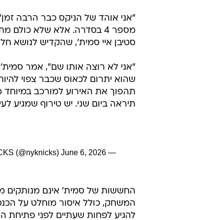
"אני אוהד של הניקס כבר הרבה זמן"
מספר 4 בסדרה. אלא שלא כול
סטיבן איי סמית', שהקדיש לנושא חלק מתוכנ
"אני לא רוצה אותו שם", אמר סמית'
שהוא יתרום לכאוס שכבר צפוי להיות
תהפוך את האירוע למורכב במיוחד מב
תיראה ביום שני. יש טירוף שמגיע לעיר
June 6, 2026
— NEW YORK KNICKS (@nyknicks)
החששות של סמית' אינם מנותקים מה
המשחק, כולל איסור מוחלט על הכנסת
להגיע לפחות שעתיים לפני פתיחת ה