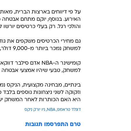
על פי דיווחים בארצות הברית, מאות
האירוע. בנוסף, יוקם מתחם אבטחה מי
והולכי רגל. רק בעלי כרטיסים יורשו 
למשחק נמכר ביותר מ-9,000 דולר, בעוד שמקומות הפרימיום חצו את רף 74 אלף הדולר.
קומישינר ה-NBA אדם ס
למשחק, טבעי שיהיו אמצעי אבטחה מ
היא האם הכותרות לאחר המשחק יעס
דונלד טראמפ
NBA
ניו יורק ניקס
טרם התפרסמו תגובות