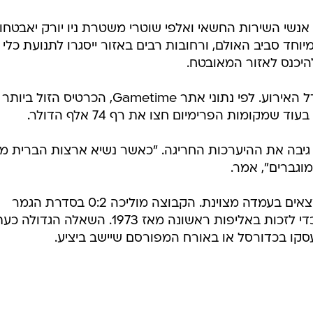
 אנשי השירות החשאי ואלפי שוטרי משטרת ניו יורק יאבטחו
וחד סביב האולם, ורחובות רבים באזור ייסגרו לתנועת כלי 
להיכנס לאזור המאובטח.
גם מחירי הכרטיסים משקפים את גודל האירוע. לפי נתוני אתר Gametime, הכרטיס הזול ביותר
ילבר דווקא גיבה את ההיערכות החריגה. "כאשר נשיא ארצות הברית מ
וגברים", אמר.
בינתיים, מבחינה מקצועית, הניקס נמצאים בעמדה מצוינת. הקבוצה מוליכה 0:2 בסדרת הגמר
וזקוקה לשני ניצחונות נוספים בלבד כדי לזכות באליפות ראשונה מאז 1973. השאלה הגדולה
קו בכדורסל או באורח המפורסם שיישב ביציע.