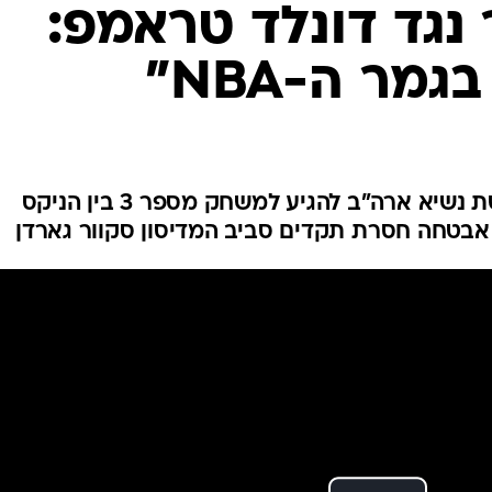
ענפים נוספים
נגד דונלד טראמפ:
לוח שידורים
מר ה-NBA"
החידה של ספור
ארכיון מדורים
כתבו לנו
סטיבן איי סמית' תקף את החלטת נשיא ארה"ב להגיע למשחק מספר 3 בין הניקס
 אבטחה חסרת תקדים סביב המדיסון סקוור גארדן