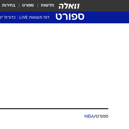
חדשות
ספורט
בחירות
ספורט
לוח תוצאות LIVE
כדורגל יש
ליגת העל Winner
סטט' ליגת
גביע המדי
גביע הטוט
שגרירים
נבחרות י
ליגה לאומ
ליגה א'
ספורט
/
NBA