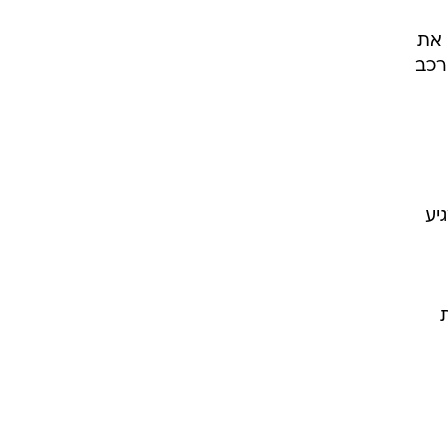
 את
רכב
גיע
 כעת