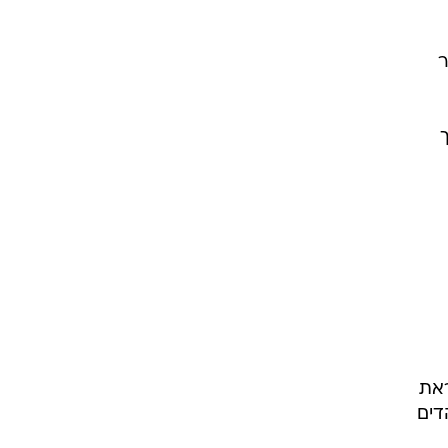
ר
ראת
דים