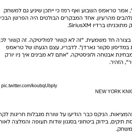
, אמר טראמפ השבוע ואף רמז כי ייתכן שיגיע גם למשחק
ם מתלהבים מהרעיון. אחד המבקרים הבולטים היה הפרשן הבכי
יתו ברדיו SiriusXM.
 בצורה חד משמעית. "זה לא קשור לפוליטיקה. זה קשור לכך
 במדיסון סקוור גארדן". לדבריו, עצם הגעתו של טראמפ
חינת אבטחה ולוגיסטיקה. "אתם לא מבינים איך ניו יורק
", הזהיר.
pic.twitter.com/koubqUbpIy
מציאות. הניקס כבר הודיעו על שורת מגבלות חריגות לק
 תיקים, בידוק ביטחוני בסגנון שדות תעופה והמלצה לאוה
משחק.