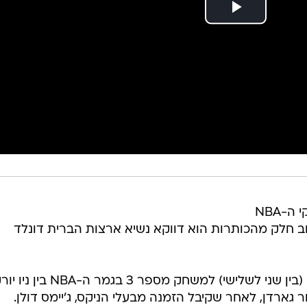
בזמן שניו יורק נערכת לאחד ממשחקי ה-NBA
וב חלק מהכותרות הוא דווקא נשיא ארצות הברית דונלד
הנשיא הודיע כי בכוונתו להגיע הלילה (בין שני לשלישי) למשחק מספר 3 בגמר ה-NBA בי
ר גארדן, לאחר שקיבל הזמנה מבעלי הניקס, ג'יימס דולן.