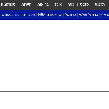
תרבות
סלבס
כסף
אוכל
בריאות
תיירות
טכנולוגיה
ראלי
כדורגל עולמי
כדורסל
ישראלים ב-NBA
תקצירים
עוד בספורט
ליגה אנגלית
ליגת העל
דני אבדיה
מונדיאל 2026
 העל
ליגה ספרדית
דאבל דריבל
NBA
נה
ליגה איטלקית
יורוליג וכדורסל אירופי
טבלאות
ו
ליגה גרמנית
ליגה לאומית
פודקאסטים
ליגה צרפתית
נבחרות ישראל בכדורסל
מסכמים מחזור
שראל
ליגת האלופות
כדורסל נשים
אבא של שבת
ית
הליגה האירופית
מעל הטבעת
דרום אמריקה
סערה בממלכה
טניס
טראש טוק
ספורט אמריקא
פוקר