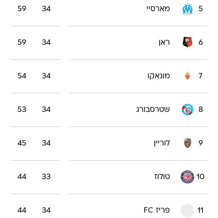
5
מארסיי
34
59
6
ראן
34
59
7
מונאקו
34
54
8
שטרסבורג
34
53
9
לוריין
34
45
10
טולוז
33
44
11
פריז FC
34
44