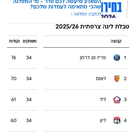
השאלון שיעשה לכם סדר - מי המפלגה
שהכי מתאימה לעמדות שלכם?
לכתבה המלאה
טבלת ליגה צרפתית 2025/26
קבוצה
משחקים
נקודות
1
פריז סן ז'רמן
34
76
2
לאנס
34
70
3
ליל
34
61
4
ליון
34
60