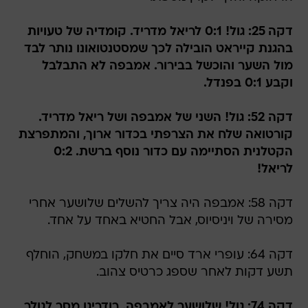
דקה 25: גול! 0:1 לריאל מדריד. קומדיה של טעויות
בהגנת קייראט הובילה לכך שמסטנטואונו נותר לבד
מול השער והוכשל בבירור. אמבפה לא התבלבל
וקבע 0:1 בפנדל.
דקה 52: גול! השני של אמבפה ושל ריאל מדריד.
קורטואה שלח את הצרפתי בכדור ארוך, והמתפרצת
הקטלנית הסתיימה עם כדור נוסף ברשת. 0:2
לריאל!
דקה 58: אמבפה היה צריך להשלים שלושער אחרי
מסירה של ויניסיוס, אבל החטיא באחד על אחד.
דקה 64: עופרי ארד סיים את חלקו במשחק, הוחלף
תשע דקות לאחר שספג כרטיס צהוב.
דקה 74: גול! שלושער לאמבפה. רודריגו מסר לגולר,