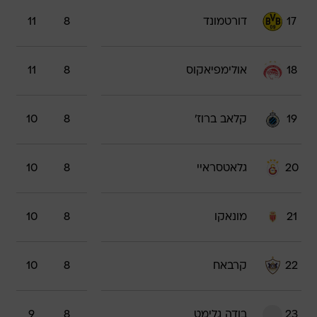
17
דורטמונד
8
11
18
אולימפיאקוס
8
11
19
קלאב ברוז'
8
10
20
גלאטסראיי
8
10
21
מונאקו
8
10
22
קרבאח
8
10
23
בודה גלימט
8
9