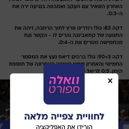
האחרון השאיר עם העקב ואמבפה בנגיעה ירה את
ה-0:3.
דקה 83: גול! רודריגו פרץ לתוך הרחבה, זיהה את
התנועה של קמאבינגה והרים לו - הקשר נגח
מכחמישה מטרים את ה-0:4.
דקה 90+3: גול! ברהים דיאס נעץ את המסמר
החמישי והאחרון ממש בשנייה האחרונה של תוספת
הזמן. 0:5 לריאל מדריד בסיום.