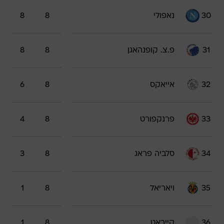
30
נאפולי
8
8
31
פ.צ. קופנהאגן
8
8
32
אייאקס
8
6
33
פרנקפורט
8
4
34
סלביה פראג
8
3
35
ויאריאל
8
1
36
קייראט
8
1