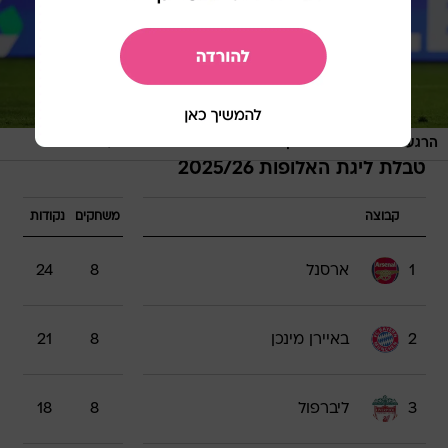
/
הרגע ששינה את המשחק. מסטנטואונו מוכשל ברחבה
רויטרס
טבלת ליגת האלופות 2025/26
קבוצה
משחקים
נקודות
1
ארסנל
8
24
2
באיירן מינכן
8
21
3
ליברפול
8
18