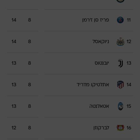
11
פריז סן ז'רמן
8
14
12
ניוקאסל
8
14
13
יובנטוס
8
13
14
אתלטיקו מדריד
8
13
15
אטאלנטה
8
13
16
לברקוזן
8
12