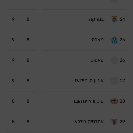
24
בנפיקה
8
9
25
מארסיי
8
9
26
פאפוס
8
9
27
אוניון סן ז'ילואז
8
9
28
פ.ס.וו איינדהובן
8
8
29
אתלטיק בילבאו
8
8