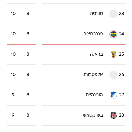
23
טוונטה
8
10
24
פנרבחצ'ה
8
10
25
בראגה
8
10
26
אלפסבורג
8
10
27
הופנהיים
8
9
28
בשיקטאש
8
9