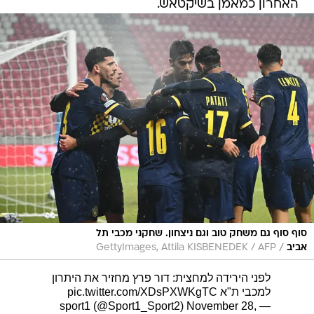
האחרון כמאמן בשיקטאש.
סוף סוף גם משחק טוב וגם ניצחון. שחקני מכבי תל
/
אביב
GettyImages, Attila KISBENEDEK / AFP
לפני הירידה למחצית: דור פרץ מחזיר את היתרון
למכבי ת"א
pic.twitter.com/XDsPXWKgTC
November 28,
— sport1 (@Sport1_Sport2)