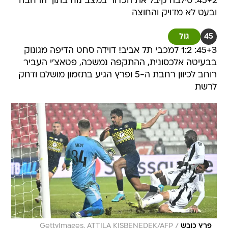
45+2: סילבה קיבל את הכדור במצב נוח בתוך הרחבה
ובעט לא מדויק והחוצה
45
גול
45+3: 1:2 למכבי תל אביב! דוידה סחט הדיפה מגונוק
בבעיטה אלכסונית, ההתקפה נמשכה, פטאצ'י העביר
רוחב לכיוון רחבת ה-5 ופרץ הגיע בתזמון מושלם ודחק
לרשת
/
פרץ כובש
GettyImages, ATTILA KISBENEDEK/AFP