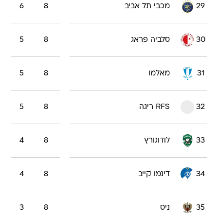
29
מכבי תל אביב
8
6
30
סלביה פראג
8
5
31
מאלמו
8
5
32
RFS ריגה
8
5
33
לודוגורץ
8
4
34
דינמו קייב
8
4
35
ניס
8
3