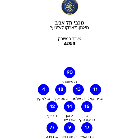
מכבי תל אביב
מאמן:
ז'ארקו
לאזטיץ'
מערך המשחק
4:3:3
90
ר. משפתי
4
18
13
11
ש. יחזקאל
ר. שלמה
נ. סטואיץ'
ס. למקין
42
14
16
ג.
י. ואן
ד. פרץ
קניקובסקי
אובריים
77
9
17
ו. פטאצ'י
ד. תורג'מן
א. דוידה