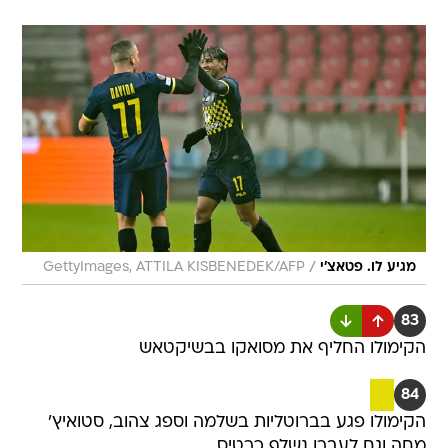
/
מגיע לו. פטאצ'י
GettyImages, ATTILA KISBENEDEK/AFP
83
הקימולו החליף את מסואקו בבשיקטאש
84
הקימולו פגע בברוטליות בשלמה וספג צהוב, סטואיץ'
מחה וגם לעברו נשלף כרטיס