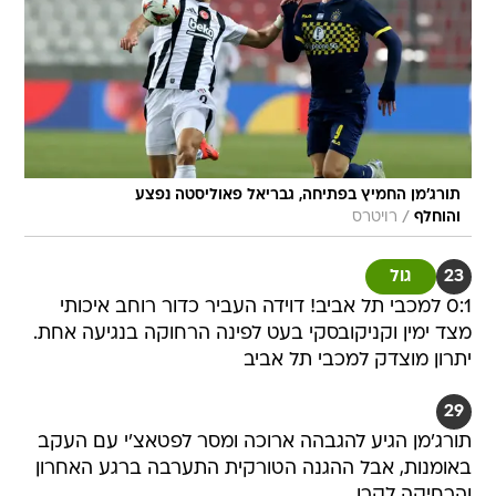
תורג'מן החמיץ בפתיחה, גבריאל פאוליסטה נפצע
/
והוחלף
רויטרס
23
גול
0:1 למכבי תל אביב! דוידה העביר כדור רוחב איכותי
מצד ימין וקניקובסקי בעט לפינה הרחוקה בנגיעה אחת.
יתרון מוצדק למכבי תל אביב
29
תורג'מן הגיע להגבהה ארוכה ומסר לפטאצ'י עם העקב
באומנות, אבל ההגנה הטורקית התערבה ברגע האחרון
והרחיקה לקרן