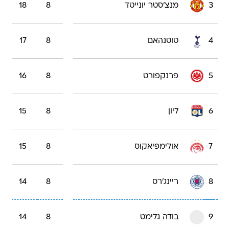
3
מנצ'סטר יונייטד
8
18
4
טוטנהאם
8
17
5
פרנקפורט
8
16
6
ליון
8
15
7
אולימפיאקוס
8
15
8
ריינג'רס
8
14
9
בודה גלימט
8
14