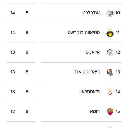
10
אנדרלכט
8
14
11
סטיאווה בוקרשט
8
14
12
אייאקס
8
13
13
ריאל סוסיאדד
8
13
14
גלאטסראיי
8
13
15
רומא
8
12