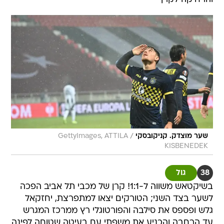
/
שער מוצדק. קניקובסקי
GettyImages, ATTILA
KISBENEDEK
38
גול
בשיקטאש משווה ל-1:1! קרן של מכבי תל אביב הפכה
לשער בצד השני; הטורקים יצאו למתפרצת, יחזקאל
גלש ופספס את סילבה והפורטוגלי רץ ממרכז המגרש
עד הרחבה והכניע את משפתי עם בעיטה שטוחה לפינה