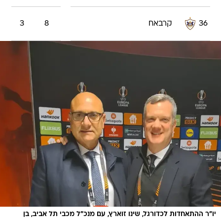
36
קרבאח
8
3
יו"ר ההתאחדות לכדורגל, שינו זוארץ, עם מנכ"ל מכבי תל אביב, בן