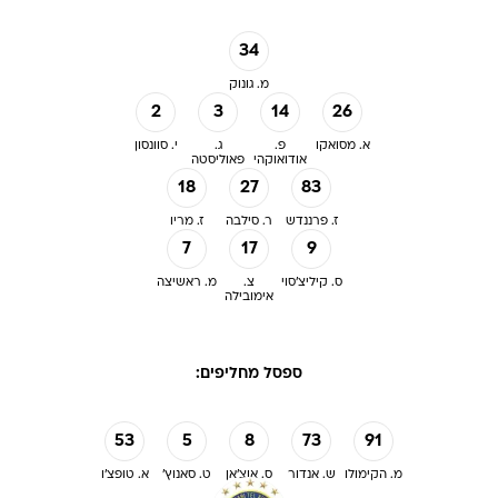
34
מ. גונוק
2
3
14
26
א. מסואקו
פ.
ג.
י. סוונסון
אודואוקהי
פאוליסטה
18
27
83
ז. פרננדש
ר. סילבה
ז. מריו
7
17
9
ס. קיליצ'סוי
צ.
מ. ראשיצה
אימובילה
ספסל מחליפים:
53
5
8
73
91
מ. הקימולו
ש. אנדור
ס. אוצ'אן
ט. סאנוץ'
א. טופצ'ו