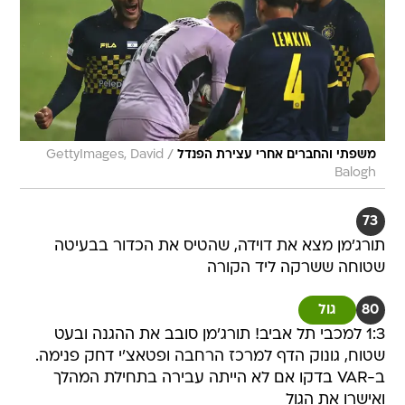
/
משפתי והחברים אחרי עצירת הפנדל
GettyImages, David
Balogh
73
תורג'מן מצא את דוידה, שהטיס את הכדור בבעיטה
שטוחה ששרקה ליד הקורה
80
גול
1:3 למכבי תל אביב! תורג'מן סובב את ההגנה ובעט
שטוח, גונוק הדף למרכז הרחבה ופטאצ'י דחק פנימה.
ב-VAR בדקו אם לא הייתה עבירה בתחילת המהלך
ואישרו את הגול