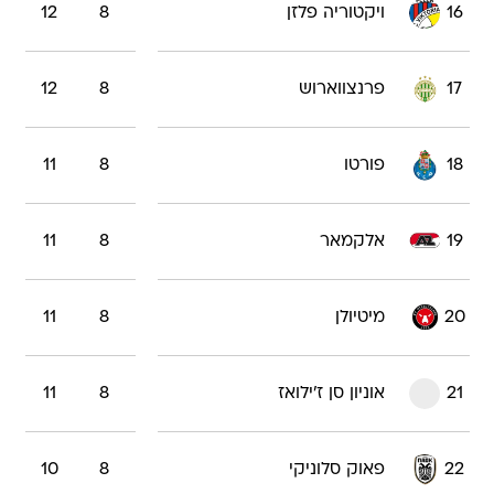
16
ויקטוריה פלזן
8
12
17
פרנצווארוש
8
12
18
פורטו
8
11
19
אלקמאר
8
11
20
מיטיולן
8
11
21
אוניון סן ז'ילואז
8
11
22
פאוק סלוניקי
8
10