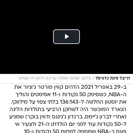
/
דריבל פינת כדורסל
צילום: אולפן וואלה! עריכת וידאו: זיו שטיינר
ב-29 באפריל 2021 הדהים קווין פורטר ג'וניור את
ה-NBA, כשסיפק 50 נקודות ו-11 אסיסטים והוליך
את יוסטון החלשה ל-136:143 בלתי צפוי על מילווקי.
הגארד המוכשר היה לשחקן הרביעי בתולדות הליגה
(אחרי לברון ג'יימס, ברנדון ג'נינגס ודווין בוקר) שמגיע
ל-50 נקודות עוד לפני יום הולדתו ה-21 ולצעיר אי
פעם ב-NBA שמספק לפחות 50 נקודות ו-10