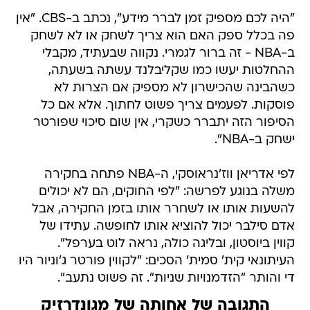
"היה לכם מספיק זמן לברר מידע", נכתב ב-CBS. "אין
פה בכלל ספק האם הוא צריך לשחק או לא לשחק
ב-NBA - זה ברור לגמרי. נקווה שבעתיד, מקבלי
ההחלטות יעשו כמו שקליבלנד עשתה בשעתה,
כשהבינה שהכישרון לא מספיק אם הצרות לא
פוסקות. לפעמים צריך פשוט לחתוך. אלא אם כל
הסיפור הזה יתברר כשקרי, אין שום סיכוי שפורטר
ישחק ב-NBA".
לפי אדריאן ווז'נראוסקי, ה-NBA פתחה בחקירה
משלה בנוגע לפרשה: "לפי החוקים, הם לא יכולים
להשעות אותו או לשחרר אותו בזמן החקירה, אבל
אדם סילבר יכול להוציא אותו לחופשה. עתידו של
קווין ביוסטון, ובליגה כולה, נראה לוט בערפל".
העיתונאי קית' סמית' הסכים: "לקווין פורטר ג'וניור היו
די והותר "הזדמנויות שניות". זה פשוט נתעב".
התגובה של אחותה של מגונדרזיק