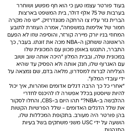
בעוד פורטר עצמו טען כי הוא חף מפשע ושוחרר
בערבות של 75 אלף דולר, בית המשפט בארצות
הברית גזר עליו צו הרחקה מגונדרזיק. "יש פה מקרה
חמור של אלימות במשפחה", אמרה העוזרת לתובע
המחוזי בניו יורק מיירה קורזר, והוסיפה שזו לא הפעם
הראשונה ששחקן ה-NBA מכה את זוגתו. בעבר, כך
התברר, התנגש באופן מכוון עם המכונית שלו
במכונית שלה, ובבית המלון "היכה אותה שוב ושוב
עם האגרוף שלו, חנק אותה ולא הפסיק עד שהיא
הצליחה לברוח למסדרון, מלאה בדם, שם נמצאה על
ידי עובדי המלון".
"אחרי כל כך הרבה דגלים אדומים ואזהרות, איך יכול
להיות שיוסטון בכלל אפשרה לו להיכנס לחדרי
ההלבשה ב-NBA?" תהו היום ב-CBS, והחלו לסקור
את שלל הדגלים האדומים - שלל הפרשיות הקשות
בהן פורטר היה מעורב. בתקופת המכללות שלו,
הושעה על ידי USC משני משחקים בשל בעיות
התנהגות.