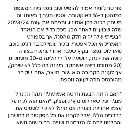
פורטר ג'וניור אמור להופיע שוב בפני בית המשפט
במנהטן ב-16 באוקטובר. יוסטון תערוך באותו יום
משחק הכנה בסן אנטוניו, ותפתח את עונת 2023/24
שלה שבועיים לאחר מכן. ספק גדול אם הגארד
הבעייתי שלה יהיה חלק מהסגל, אך בספורט
האמריקאי הכל אפשרי. נזכיר שמיילס ברידג'ס, כוכב
שארלוט, נעצר בקיץ שעבר אחרי שתקף בצורה
קשה את זוגתו, הושעה על ידי הליגה מ-30 משחקים
(20 מתוכם ריצה אשתקד, בעונה בה כלל לא שיחק),
אך לעונה הקרובה הוא שוב יתייצב, אחרי שקיבל
מהורנטס חוזה לעונה נוספת.
"האם היתה הבעת חרטה אמיתית?" תהה הג'נרל
מנג'ר של שארלוט מיץ' קופצ'ק. "האם הוא לקח על
עצמו אחריות בצורה אמיתית? לא קל לשפוט את
הדברים הללו, אבל לקחנו את כל הפקטורים בחשבון
והחלטנו לתת לו הזדמנות שנייה. ברור שזה נושא