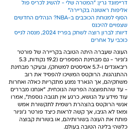
דריימונד גרין: "המטרה שלי - להשיג לכריס פול
אליפות ראשונה בקריירה"
הסוף למנוחת הכוכבים ב-NBA? הנהלים החדשים
שצפויים להיכנס
דיווח: לברון רוצה לשחק בפריז 2024, מנסה לגייס
כוכבי על אחרים
העונה שעברה היתה הטובה בקריירה של פורטר
ג'וניור - גם מבחינת המספרים (19.2 נקודות, 5.3
ריבאונדים ו-5.7 אסיסטים למשחק), ובעיקר מבחינת
ההתנהגות. הרוקטס המשיכו להפסיד את רוב
משחקיהם, אך הגארד נמנע מתקריות כאלה ואחרות
- עד שהתפוצצה הפרשה הנוכחית. "אנחנו מבררים
עוד מידע על הנושא, כרגע אין תגובה נוספת", אמרו
אנשי הרוקטס בהצהרת רשמית לתקשורת אמש
ומאז לא הגיבו, אך קשה לראות כיצד פורטר ג'וניור
פותח את העונה בשורותיהם, או בשורות קבוצה
כלשהי בליגה הטובה בעולם.