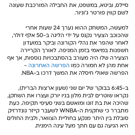
סיילס, וביטא, במשפט, את החבילה המורכבת שעונה
לשם קווין פורטר ג'וניור.
למעשה, המשחק ההוא נערך 24 שעות אחרי
שהכוכב הצעיר נקנס על ידי הליגה ב-50 אלף דולר,
לאחר שהפר את נהלי הקורונה וביקר במועדון
חשפנות במיאמי בזמן המגיפה. לאורך הקריירה
הצעירה שלו היה מעורב בהסתבכויות נוספות, אך אף
אחת מהן לא חמורה כמו
הפרשה האחרונה
-
הפרשה שאולי חיסלה את המשך דרכו ב-NBA.
ב-6:45 בבוקר של יום שני (שעון ארצות הברית),
נקראו שוטרים לבית מלון בניו יורק ועצרו את השחקן,
שהיכה את בת זוגו ומואשם בשני סעיפי תקיפה. כעת
מתברר כי שחקנית ה-WNBA לשעבר קייזר גונדרזיק
סובלת בין היתר מנקע בחוליית הצוואר, ולבית החולים
היא הגיעה גם עם חתך מעל עינה הימנית.