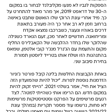
הספקות לגביו לא מנעו מקליבלנד לבחור בו במקום
ה-30 של דראפט 2019, אך מהר מאוד להתחרט על
כך. מיד אחרי עונת הרוקי שלו הואשם שחבט באישה
ברחוב וזמן לא רב אחר כך היה מעורב בתאונת
דרכים באוהיו ונעצר, כשברכבו נמצאו אקדח
ומריחואנה. חודשיים לאחר מכן, זעם הגארד כשגילה
שהלוקר שלו בחדר ההלבשה של הקאבלירס החליף
מקום והתעמת עם הג'נרל מנג'ר קובי אלטמן, שמאס
בהתנהגות הזו ושלח אותו בטרייד ליוסטון תמורת
בחירת סיבוב שני.
באחת הקבוצות החלשות בליגה קיבל פורטר ג'וניור
הזדמנות נוספת לפרוח. "יכול להיות שהמועדון הזה
הציל את חיי", אמר בשלהי 2021. "הייתי זקוק להיות
במקום חדש. הם הרימו אותי כשהייתי למטה". לצד
רגעים מרשימים על הפרקט וסטטיסטיקות מרשימות
לא פחות, נרשמו עוד מספר תקריות (במהלך עונת
2021/22 הושעה בשל עימות עם מאמנו סיילס), ובכל