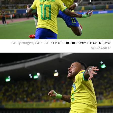
/
שיאן וגם אליל. ניימאר חוגג עם רודריגו
GettyImages, CARL DE
SOUZA/AFP