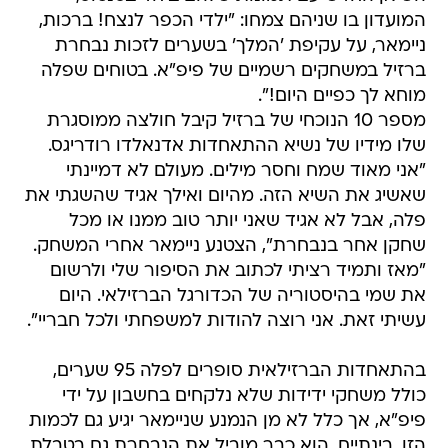
המועדון בו שניהם צמחו: "ילדי הכפר לנצח! ברכות,
ניימאר, על עקיפת 'המלך' בשערים לזכות נבחרת
ברזיל במשחקים רשמיים של פיפ"א. בטוחים שפלה
מוחא לך כפיים היום!".
מספר 10 הנוכחי של ברזיל קיבל חולצה ממוסגרת
שלו מידיו של נשיא ההתאחדות אדנאלדו רודריגס.
"אני מאוד שמח וחסר מילים. מעולם לא דמיינתי
שאשיג את השיא הזה. מהיום ואילך אגיד שהשגתי את
פלה, אבל לא אגיד שאני יותר טוב ממנו או מכל
שחקן אחר בנבחרת", הצטנע ניימאר אחרי המשחק.
"מאז ותמיד רציתי לכתוב את הסיפור שלי ולרשום
את שמי בהיסטוריה של הכדורגל הברזילאי. היום
עשיתי זאת. אני רוצה להודות למשפחתי ולכל חבריי".
בהתאחדות הברזילאית סופרים לפלה 95 שערים,
כולל משחקי ידידות שלא נלקחים בחשבון על ידי
פיפ"א, אך כלל לא מן הנמנע שניימאר יגיע גם לכמות
הזו. בינתיים, הוא כבר מוביל את הנבחרת גם בטבלת