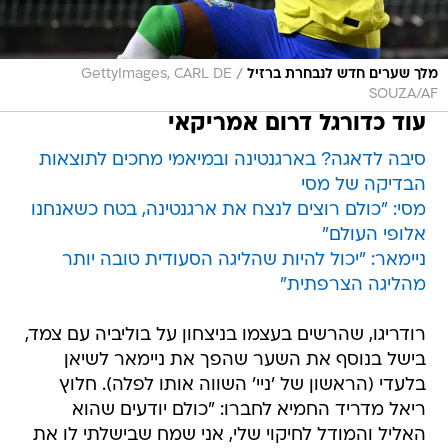
/
מלך שערים חדש לנבחרת ברזיל
GettyImages, CARL DE
SOUZA/AF
עוד כדורגל דרום אמריקאי
סיבה לדאגה? בארגנטינה ובמיאמי מחכים לתוצאות
הבדיקה של מסי
מסי: "כולם רוצים לנצח את ארגנטינה, בטח כשאנחנו
אלופי העולם"
ניימאר: "יכול להיות שהליגה הסעודית טובה יותר
מהליגה הצרפתית"
רודריגו, שהרשים בעצמו בניצחון על בוליביה עם צמד,
בישל בנוסף את השער שהפך את ניימאר לשיאן
בלעדי (הראשון של 'ניי' השווה אותו לפלה). חלוץ
ריאל מדריד החמיא לחברו: "כולם יודעים שהוא
האליל והמודל לחיקוי שלי, אני שמח שבישלתי לו את