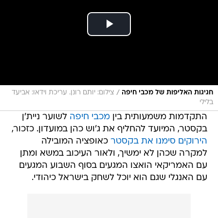
/
חגיגות האליפות של מכבי חיפה
צילום: יותם רונן. עריכת וידאו: אביעד
בלילי
התקדמות משמעותית בין
מכבי חיפה
לשוער ניית'ן
בקסטר, המיועד להחליף את ג'וש כהן במועדון. כזכור,
הירוקים סימנו את בקסטר
כאופציה המובילה
למקרה שכהן לא ימשיך, ולאור העיכוב במשא ומתן
עם האמריקאי הואצו המגעים בסוף השבוע המגעים
עם האנגלי שגם הוא יוכל לשחק בישראל כיהודי.