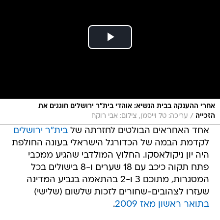
אחרי ההענקה בבית הנשיא: אוהדי בית"ר ירושלים חוגגים את
/
הזכייה
עריכה: טל וייסמן, צילום: אבי רוקח
אחד האחראים הבולטים לחזרתה של
בית"ר ירושלים
לקדמת הבמה של הכדורגל הישראלי בעונה החולפת
היה יון ניקולאסקו. החלוץ המולדבי שהגיע ממכבי
פתח תקוה כיכב עם 18 שערים ו-8 בישולים בכל
המסגרות, מתוכם 3 ו-2 בהתאמה בגביע המדינה
שעזרו לצהובים-שחורים לזכות שלשום (שלישי)
בתואר ראשון מאז 2009
.