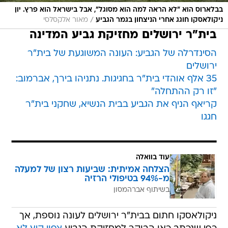
בבלארוס הוא "לא הראה למה הוא מסוגל", אבל בישראל הוא פרץ. יון
/
ניקולאסקו חוגג אחרי הניצחון בגמר הגביע
מאור אלקסלסי
בית"ר ירושלים מחזיקת גביע המדינה
הסינדרלה של הגביע: העונה המשוגעת של בית"ר
ירושלים
35 אלף אוהדי בית"ר בחגיגות. נתניהו בירך, אברמוב:
"זו רק ההתחלה"
קריאף הניף את הגביע בבית הנשיא, שחקני בית"ר
חגגו
עוד בוואלה
הצלחה אמיתית: שביעות רצון של למעלה
מ-94% בטיפולי הרזיה
בשיתוף אברהמסון
ניקולאסקו חתום בבית"ר ירושלים לעונה נוספת, אך