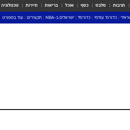
תרבות
סלבס
כסף
אוכל
בריאות
תיירות
טכנולוגיה
ראלי
כדורגל עולמי
כדורסל
ישראלים ב-NBA
תקצירים
עוד בספורט
ליגה אנגלית
ליגת העל
דני אבדיה
מונדיאל 2026
 העל
ליגה ספרדית
דאבל דריבל
NBA
נה
ליגה איטלקית
יורוליג וכדורסל אירופי
טבלאות
ו
ליגה גרמנית
ליגה לאומית
פודקאסטים
פול פוגבה פתח אחרי 390 ימים,
ליגה צרפתית
נבחרות ישראל בכדורסל
מסכמים מחזור
צא בדמעות
שראל
ליגת האלופות
כדורסל נשים
אבא של שבת
ית
הליגה האירופית
מעל הטבעת
דרום אמריקה
סערה בממלכה
טניס
יובנטוס התבססה במקום השני עם 0:2 על קרמונזה, הצרפתי שוב נפצע בברכו (24).
טראש טוק
 היסטורי לנאפולי במונצה
ספורט אמריקא
פוקר