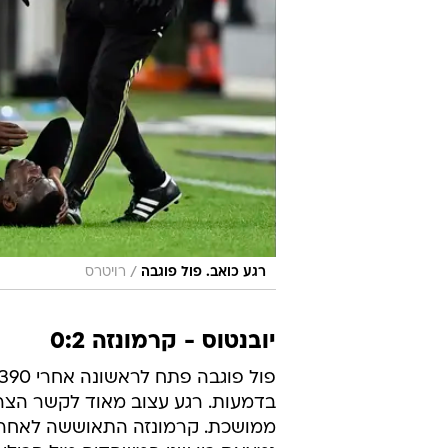
/
רגע כואב. פול פוגבה
רויטרס
יובנטוס - קרמונזה 0:2
בדמעות. רגע עצוב מאוד לקשר הצרפ
הפסדים וארבע תוצאות תיקו במפגשי 
הצעיר בדקה ה-55 אח
המקום השני. קרמונזה עלולה לרדת 