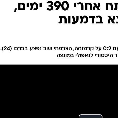
ענפים נוספים
לוח שידורים
החידה של ספור
ארכיון מדורים
כתבו לנו