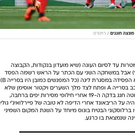
היסטורי מול מונצה, אצלה מעולם לא הפסידה במסגרת ליגה (כל המפ
אלסיו זרבין ערך הופעת בכורה בהרכב בסרייה A ופתח לצד מלך השערים ויקטור אוסימן שלא
הצליח לשפר את מאזנו. מנגד, דני מוטה חגג בדקה ה-19 אחרי חילופי מסירות יפים ברחבה,
 על הריבאונד אחרי הדיפה לא טובה של פיירלואיג'י גולינ
ת השני בדקה ה-54. סילביו ברלוסקוני הבטיח בונוס מיוחד על השגת המקום השמיני
ינה שנמצאת בו כרגע.
ה
בתוספת הזמן: מילינקוביץ' סאביץ' העניק 2:2 ללאציו מול
מלאה