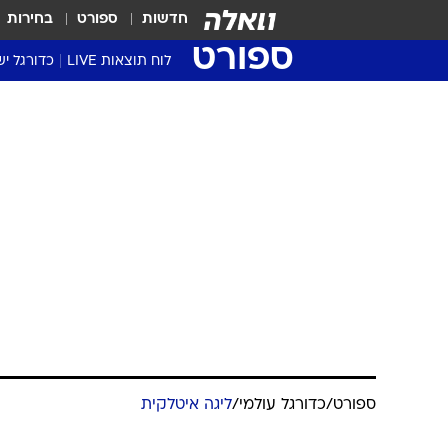
חדשות
ספורט
בחירות
ספורט
לוח תוצאות LIVE
כדורגל יש
ליגת העל Winner
סטט' ליגת
ספורט
/
כדורגל עולמי
/
ליגה איטלקית
גביע המדי
גביע הטוט
שגרירים
אבל נפצע וי
נבחרות י
ליגה לאומ
ליגה א'
מערכת וואלה ספורט
14.5.2023 / 20:40
הבונוסים חזקים מהשיאים: הפסד