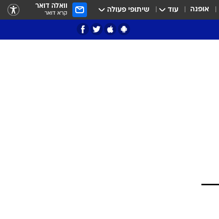
וואלה דואר
אופנה
עוד
שיתופי פעולה
קרא דואר
ציון 3
דאבל דריבל
י