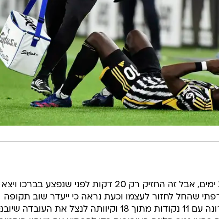
פול פוגבה פתח לראשונה אחרי 390 ימים, אבל זה החזיק רק 20 דקות לפני שנפצע בברכו ויצא
תי שהחל לחזור לעצמו וכעת נראה כי ייעדר שוב תקופה
ממושכת. קרמונזה התאוששה לאחרונה עם 11 נקודות מתוך 18 וקיוותה לנצל את העובדה 
הליגה הקודמים), אבל נכנעה לשער יפה של ניקולו פאג'ולי
רי הכנה של פדריקו קייזה. יובה המשיכה ללחוץ ובאה על שכרה עם שער
הבלם הברזילאי ברמר, שנגח מקרוב פנימה בדקה ה-79, וכעת היא עם שלוש נקודות יתרון
כבר במחזור הבא.