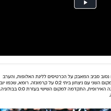
 A במחזורי הסיום נסוב סביב המאבק על הכרטיסים לליגת האלופות, והערב
(ראשון) שמרה יובנטוס על יתרונה במקום השני עם ניצחון ביתי 0:2 על קרמונזה. רומא, שכמו 
נמצאת גם בעיצומו של חצי גמר הליגה האירופית, התקדמה למקום השישי בעזרת 0:0 בבולוניה