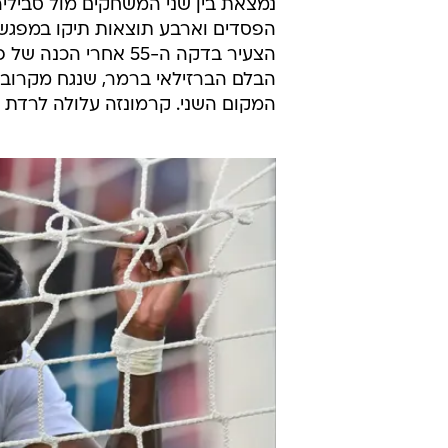
/
פספס הזדמנות להכריע. טמי אברהם
ttini