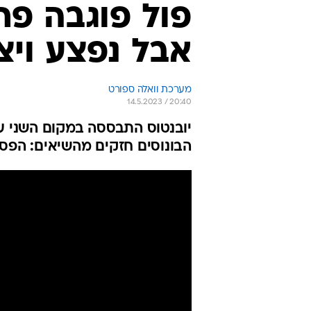
/
תקציר: יובנטוס - קרמונזה 0:2
ספורט 1