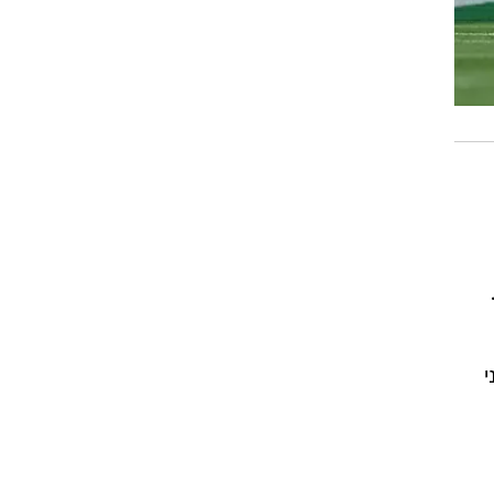
גשים כמובן היו בסרייה B).
י