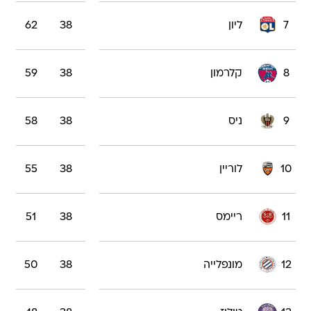
7
ליון
38
62
8
קלרמון
38
59
9
ניס
38
58
10
לוריין
38
55
11
ריימס
38
51
12
מונפלייה
38
50