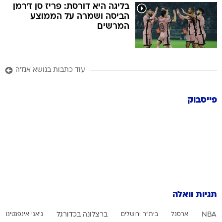
בליגה היא דורסת: פריז סן ז'רמן
הביסה ושמרה על הממוצע
המרשים
עוד כתבות בנושא אנז'ה
פייסבוק
תגיות וואלה
NBA
ארסנל
בית"ר ירושלים
ברצלונה בכדורגל
ג'אני אינפנטינו