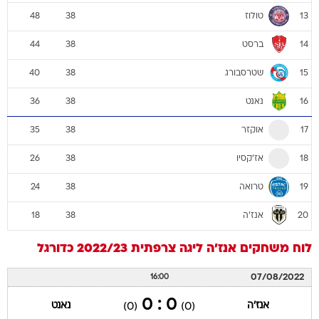
טולוז
48
38
13
ברסט
44
38
14
שטרסבורג
40
38
15
נאנט
36
38
16
אוקזר
35
38
17
אז'קסיו
26
38
18
טרואה
24
38
19
אנז'ה
18
38
20
לוח משחקים
אנז'ה
ליגה צרפתית 2022/23
כדורגל
07/08/2022
16:00
0 : 0
אנז'ה
נאנט
(0)
(0)