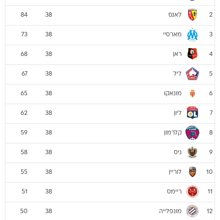
לאנס
84
38
2
מארסיי
73
38
3
ראן
68
38
4
ליל
67
38
5
מונאקו
65
38
6
ליון
62
38
7
קלרמון
59
38
8
ניס
58
38
9
לוריין
55
38
10
ריימס
51
38
11
מונפלייה
50
38
12