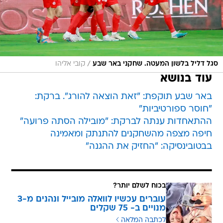
/
סגל דליל בלשון המעטה. שחקני באר שבע
קובי אליהו
עוד בנושא
באר שבע תוקפת: "זאת הוצאה להורג". ברקת:
"חוסר ספורטיביות"
ההתאחדות ענתה לברקת: "מובילה הסתה פרועה"
חיפה מצפה מהשחקנים להתנתק ומאמינה
בבטובינסיקה: "החזיק את ההגנה"
בכוח לשלם יותר?
עוברים עכשיו לוואלה מובייל ונהנים מ-3
מנויים ב- 75 שקלים
לכתבה המלאה