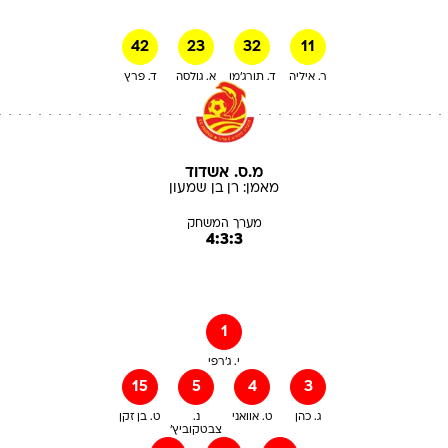
42
23
32
11
ר. איליה
ד. תורג'מן
א. גולסה
ד. פרץ
מ.ס. אשדוד
מאמן:
רן
בן שמעון
מערך המשחק
4:3:3
1
י. ג'רפי
15
5
4
3
ג. כהן
ט. אוואני
נ.
ט. בן זקן
צבטקוביץ'