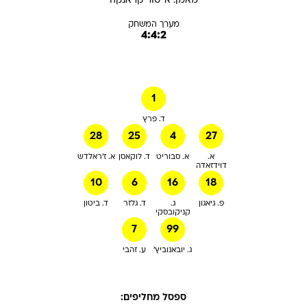
מאמן:
אייטור
קראנקה
מערך המשחק
4:4:2
1
ד. פרץ
28
25
4
27
א.
א. סבוריט
ד. לוקאסן
א. ז'ראלדש
דוידזאדה
10
6
16
18
פ. גיאגון
ג.
ד. גלזר
ד. ביטון
קניקובסקי
7
99
ג. יובאנוביץ'
ע. זהבי
ספסל מחליפים: