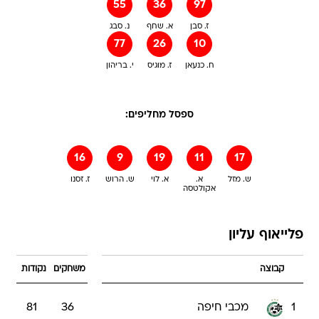
55
36
97
ז. סבן
א. שחף
נ. סבג
77
26
10
ח. כנעאן
ז. מוגיס
י. בריהון
ספסל מחליפים:
16
9
19
11
17
ש. מזל
א.
א. לוי
ש. הרוש
ז. זסנו
אקולטסה
פלייאוף עליון
קבוצה
משחקים
נקודות
1
מכבי חיפה
36
81