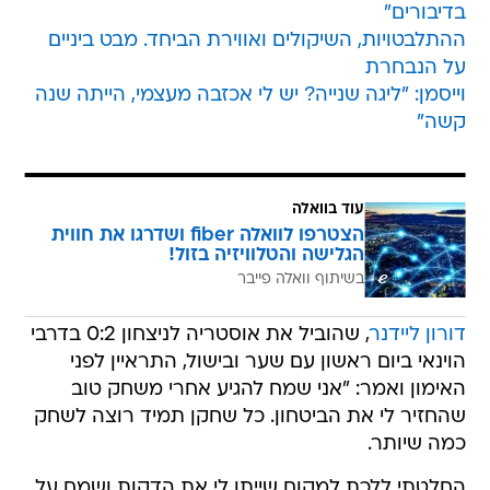
בדיבורים"
ההתלבטויות, השיקולים ואווירת הביחד. מבט ביניים
על הנבחרת
וייסמן: "ליגה שנייה? יש לי אכזבה מעצמי, הייתה שנה
קשה"
עוד בוואלה
הצטרפו לוואלה fiber ושדרגו את חווית
הגלישה והטלוויזיה בזול!
בשיתוף וואלה פייבר
דורון ליידנר
, שהוביל את אוסטריה לניצחון 0:2 בדרבי
הוינאי ביום ראשון עם שער ובישול, התראיין לפני
האימון ואמר: "אני שמח להגיע אחרי משחק טוב
שהחזיר לי את הביטחון. כל שחקן תמיד רוצה לשחק
כמה שיותר.
החלטתי ללכת למקום שייתן לי את הדקות ושמח על