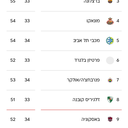
3
ברצלונה
33
55
4
מונאקו
33
54
5
מכבי תל אביב
34
54
6
פרטיזן בלגרד
33
52
7
פנרבחצ'ה/אולקר
34
53
8
ז'לגיריס קובנה
33
51
9
באסקוניה
34
52