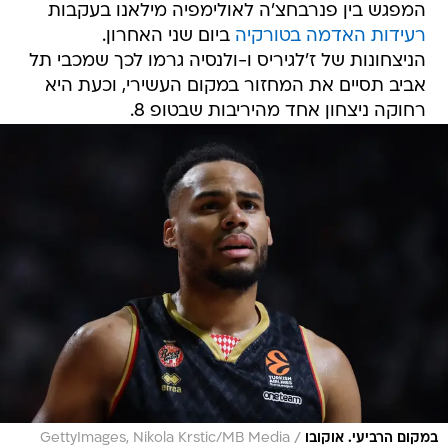
המפגש בין פנרבחצ'ה לאולימפיה מילאנו בעקבות
רעידות האדמה בטורקיה
ביום שני האחרון.
הניצחונות של ז'לגיריס ו-ולנסיה גרמו לכך שמכבי תל
אביב תסיים את המחזור במקום העשירי, וכעת היא
רחוקה ניצחון אחד מהיריבות שבטופ 8.
/
במקום הרביעי. אוקובו
GettyImages, Nikola Krstic/MB Media