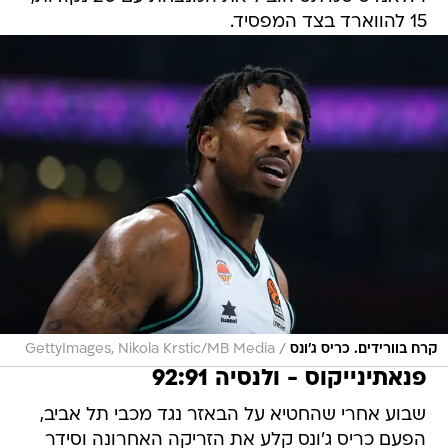
15 להווארד בצד המפסיד.
/
קרח בוורידים. כריס ג'ונס
GettyImages, Nikola Krstic/MB Media
פנאתינייקוס - ולנסיה 92:91
שבוע אחרי שהחטיא על הבאזר נגד מכבי תל אביב,
הפעם כריס ג'ונס קלע את הזריקה האחרונה וסידר