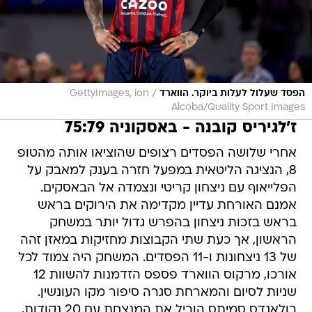
/
הפסד שעלול לעלות ביוקר. הווארד
GettyImages, ion
Alcoba/Quality Sport Images
ז'לגיריס קובנה - באסקוניה 75:79
אחרי שלושה הפסדים רצופים שהוציאו אותה מהטופ
8, הנציגה הליטאית במפעל חזרה בענק למאבק על
הפלייאוף עם ניצחון קריטי ונצמדה אל הבאסקים.
אמנם האורחת עדיין מקדימה את הירוקים בראש
בראש בזכות ניצחון בהפרש גדול יותר במשחק
הראשון, אך כעת שתי הקבוצות מחזיקות במאזן זהה
של 13 ניצחונות ו-11 הפסדים. המשחק היה צמוד לכל
אורכו, מרקוס הווארד פספס הזדמנות להשוות 12
שניות לסיום והמארחת סגרה סיפור מקו העונשין.
רולאנדס סמיתס הוביל את המנצחת עם 20 נקודות,