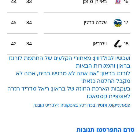
16
באיירן מינכן
33
44
17
אלבה ברלין
34
45
18
וילרבאן
34
42
ועכשיו לבולדווין: מאחורי הקלעים של החתמת לורנזו
בראון והמטרות הבאות
לורנזו בראון: "אם אתה לא מרגיש בבית, אתה לא
מקבל החלטה כזאת"
בעקבות הארכת החוזה של בראון: ריאל מדריד חזרה
לאופציית קמפאסו
פנאתינייקוס
ולנסיה בכדורסל
באסקוניה
ז'לגיריס קובנה
טרם התפרסמו תגובות