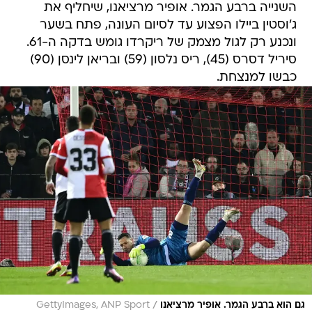
השנייה ברבע הגמר. אופיר מרציאנו, שיחליף את
ג'וסטין ביילו הפצוע עד לסיום העונה, פתח בשער
ונכנע רק לגול מצמק של ריקרדו גומש בדקה ה-61.
סיריל דסרס (45), ריס נלסון (59) ובריאן לינסן (90)
כבשו למנצחת.
/
גם הוא ברבע הגמר. אופיר מרציאנו
GettyImages, ANP Sport