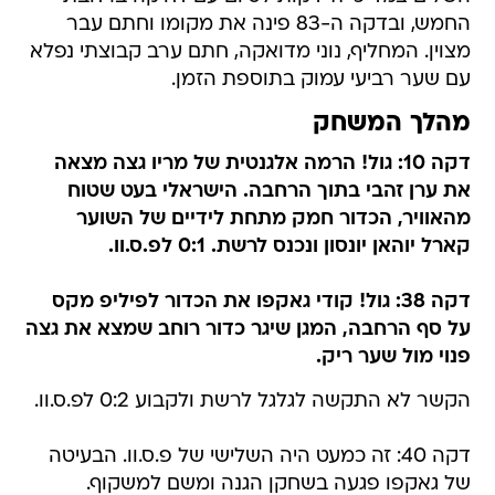
החמש, ובדקה ה-83 פינה את מקומו וחתם עבר
מצוין. המחליף, נוני מדואקה, חתם ערב קבוצתי נפלא
עם שער רביעי עמוק בתוספת הזמן.
מהלך המשחק
דקה 10: גול! הרמה אלגנטית של מריו גצה מצאה
את ערן זהבי בתוך הרחבה. הישראלי בעט שטוח
מהאוויר, הכדור חמק מתחת לידיים של השוער
קארל יוהאן יונסון ונכנס לרשת. 0:1 לפ.ס.וו.
דקה 38: גול! קודי גאקפו את הכדור לפיליפ מקס
על סף הרחבה, המגן שיגר כדור רוחב שמצא את גצה
פנוי מול שער ריק.
הקשר לא התקשה לגלגל לרשת ולקבוע 0:2 לפ.ס.וו.
דקה 40: זה כמעט היה השלישי של פ.ס.וו. הבעיטה
של גאקפו פגעה בשחקן הגנה ומשם למשקוף.