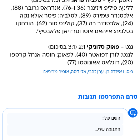
לאסק לינץ -
סלביה פראג
3:4 (7:5 בסיכום)
ללינץ: פיליפ וייזינגר (36 ו-76), אנדראס גרובר (88),
אלכסנדר שמידט (89). לסלביה: פיטר אולאינקה
(24), אלכסנדר בה (37), קולינס סור (62). הורחקו
בסלביה: אייהאם אוסו וסרדיאן פלאבסיץ'.
גנט -
פאוק סלוניקי
2:1 (3:1 בסיכום)
לגנט: לורן דפואטר (40). לפאוק: חוסה אנחל קרספו
(20), דוגלאס אאוגוסטו (77)
פ.ס.וו איינדהובן
ערן זהבי
אלי דסה
אופיר מרציאנו
טרם התפרסמו תגובות