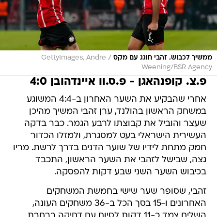
/
ממשיך לכבוש. זהבי חוגג עם מקס
GettyImages, Andre
Weening/BSR Agency
פ.צ. קופנהאגן - פ.ס.וו איינדהובן 4:0
אחרי שהבקיע את השער האחרון ב-4:4 המשוגע
במשחק הראשון בהולנד, ערן זהבי המשיך מהיכן
שעצר והוביל את קבוצתו לרבע הגמר. כבר בדקה
העשירית הישראלי בעט למסגרת, ולמזלו הכדור
חמק מתחת לידיו של שוער הדנים בדרך לרשת. מריו
גצה, שבישל לזהבי את השער הראשון, התכבד
בכיבוש השער השני שבע דקות להפסקה.
זהבי, שסופר שער שישי בחמשת המשחקים
האחרונים ו-15 בסך הכל ב-36 משחקים העונה,
השלים צמד כ-11 דקות לסיום עם דחיקה ברחבת