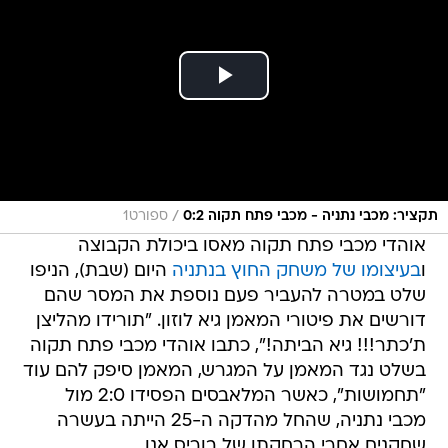
/
תקציר: מכבי נתניה - מכבי פתח תקוה 0:2
ספורט1
אוהדי מכבי פתח תקוה מאסו ביכולת הקבוצה
ו
בעיצומו של משחק החוץ בנתניה
היום (שבת), הניפו
שלט במטרה להעביר פעם נוספת את המסר שהם
דורשים את פיטורי המאמן גיא לוזון. "תורידו מהליצן
ת'כתר!!! גיא הביתה!", כתבו אוהדי מכבי פתח תקוה
בשלט נגד המאמן על המגרש, המאמן סיפק להם עוד
"תחמושות", כאשר המלאבסים הפסידו 2:0 מול
מכבי נתניה, שהחל מהדקה ה-25 הייתה בעשרה
שחקנים אחרי הרחקתו של בוריס אנו.