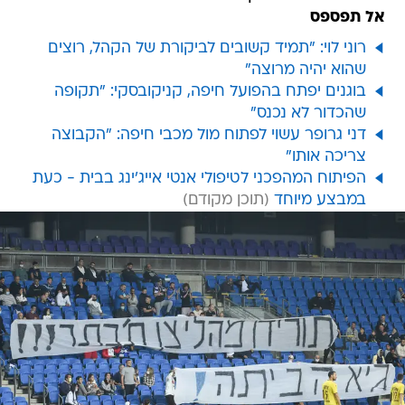
אל תפספס
רוני לוי: "תמיד קשובים לביקורת של הקהל, רוצים
שהוא יהיה מרוצה"
בוגנים יפתח בהפועל חיפה, קניקובסקי: "תקופה
שהכדור לא נכנס"
דני גרופר עשוי לפתוח מול מכבי חיפה: "הקבוצה
צריכה אותו"
הפיתוח המהפכני לטיפולי אנטי אייג'ינג בבית - כעת
במבצע מיוחד