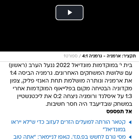
/
תקציר: ארמניה - גרמניה 4:1
ספורט1
בית י' במוקדמות מונדיאל 2022 ננעל הערב (ראשון)
עם שלושת המשחקים האחרונים. גרמניה הביסה 1:4
את ארמניה ונותרה מושלמת תחת האנזי פליק, צפון
מקדוניה הבטיחה מקום בפלייאוף המוקדמות אחרי
1:3 על איסלנד ורומניה ניצחה 0:2 את ליכטנשטיין
במשחק שבדיעבד היה חסר חשיבות.
אל תפספס
קטאר הורתה לפועלים הזרים לעזוב כדי ש"לא ייראו
במונדיאל"
מסי גורם לחשש בפ.ס.ז', קאפו לניימאר: "אתה טוב