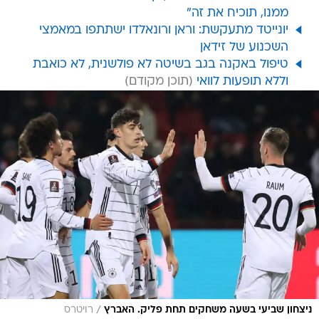
ממנו, תוכיח את זה"
יונייטד מתעקשת: וראן ורונאלדו ישתתפו במאמצי
השכנוע של זידאן
טיפול באקנה בגב בשיטה לא פולשנית, לא כואבת
וללא תופעות לוואי
/
ניצחון שביעי בשעה משחקים תחת פליק. האברץ
רויטרס