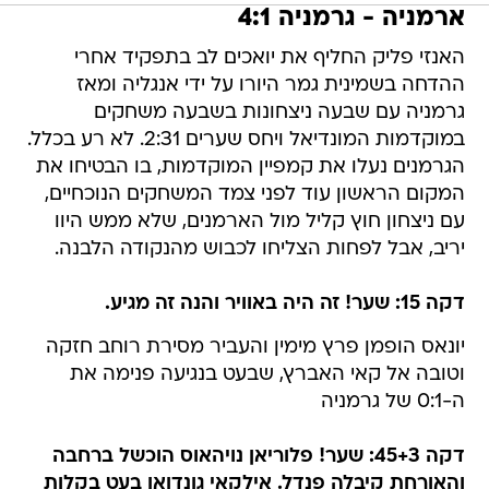
ארמניה - גרמניה 4:1
האנזי פליק החליף את יואכים לב בתפקיד אחרי
ההדחה בשמינית גמר היורו על ידי אנגליה ומאז
גרמניה עם שבעה ניצחונות בשבעה משחקים
במוקדמות המונדיאל ויחס שערים 2:31. לא רע בכלל.
הגרמנים נעלו את קמפיין המוקדמות, בו הבטיחו את
המקום הראשון עוד לפני צמד המשחקים הנוכחיים,
עם ניצחון חוץ קליל מול הארמנים, שלא ממש היוו
יריב, אבל לפחות הצליחו לכבוש מהנקודה הלבנה.
דקה 15: שער! זה היה באוויר והנה זה מגיע.
יונאס הופמן פרץ מימין והעביר מסירת רוחב חזקה
וטובה אל קאי האברץ, שבעט בנגיעה פנימה את
ה-0:1 של גרמניה
דקה 45+3: שער! פלוריאן נויהאוס הוכשל ברחבה
והאורחת קיבלה פנדל. אילקאי גונדואן בעט בקלות