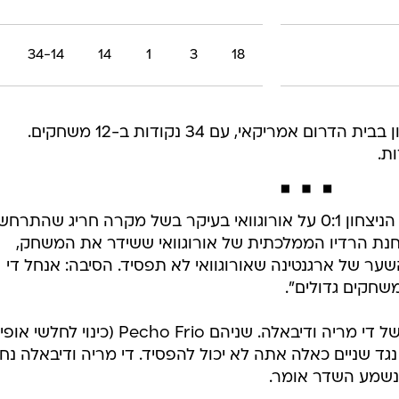
34-14
14
1
3
18
ברזיל תגיע למשחק מהמקום הראשון בבית הדרום אמריקאי, עם 34 נקודות ב-12 משחקים.
בארגנטינה, אגב, ממשיכים לחגוג את הניצחון 0:1 על אורוגוואי בעיקר בשל מקרה חריג שהתרחש
 תחנת הרדיו הממלכתית של אורוגוואי ששידר את המשחק,
השער של ארגנטינה שאורוגוואי לא תפסיד. הסיבה: אנחל די
שחקים גדולים".
"מסי בחוץ, וזה אומר שהכל על הגב של די מריה ודיבאלה. שניהם Pecho Frio (כינוי לחלשי 
ד שניים כאלה אתה לא יכול להפסיד. די מריה ודיבאלה נח
 נשמע השדר אומר.