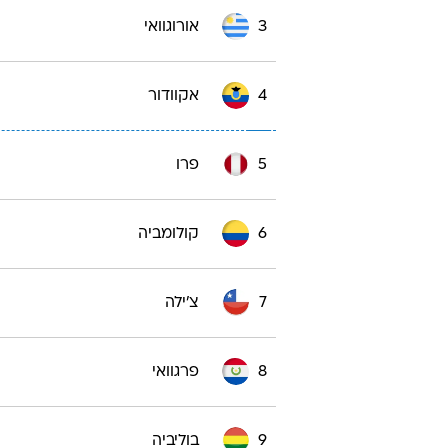
3
אורוגוואי
4
אקוודור
5
פרו
6
קולומביה
7
צ'ילה
8
פרגוואי
9
בוליביה