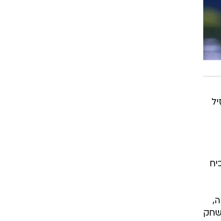
יל
יח
,
 במשחק