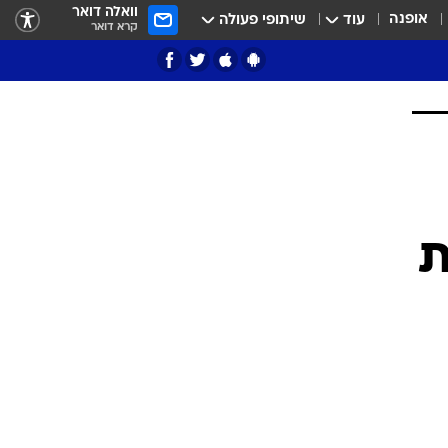
וואלה דואר
אופנה
עוד
שיתופי פעולה
קרא דואר
ציון 3
דאבל דריבל
ת
י