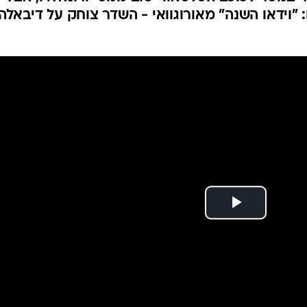
ענפים נוספים
ם: "וידאו השנה" מאורוגוואי - השדר צוחק על דיבאלה 
לוח שידורים
החידה של ספור
ארכיון מדורים
כתבו לנו