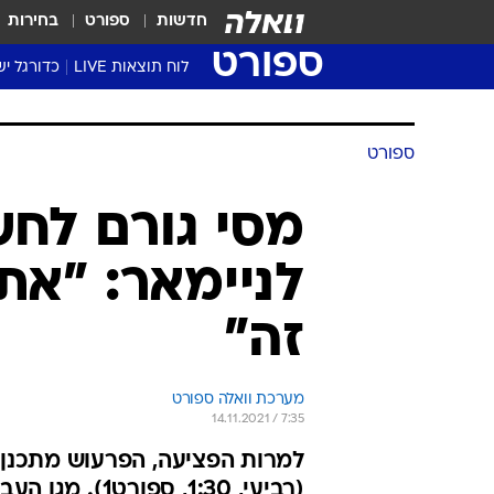
חדשות
ספורט
בחירות
ספורט
לוח תוצאות LIVE
כדורגל יש
ליגת העל Winner
סטט' ליגת
ספורט
גביע המדי
גביע הטוט
מסי גורם לחש
שגרירים
לניימאר: "את
נבחרות י
ליגה לאומ
זה"
ליגה א'
מערכת וואלה ספורט
14.11.2021 / 7:35
למרות הפציעה, הפרעוש מתכנן ל
(רביעי, 1:30,