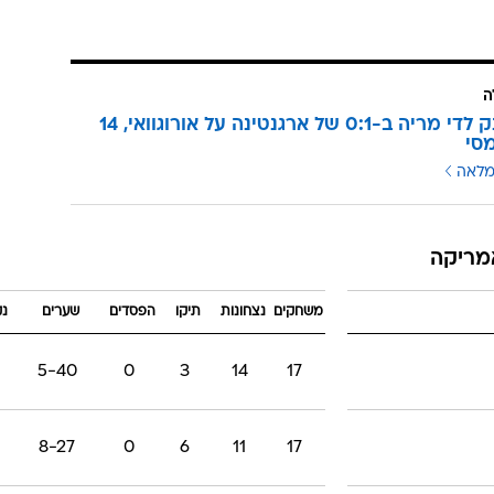
ה
שער ענק לדי מריה ב-0:1 של ארגנטינה על אורוגוואי, 14
סי
מלאה
משחקים
נצחונות
תיקו
הפסדים
שערים
נק
5-40
0
3
14
17
8-27
0
6
11
17