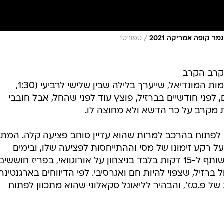
/
ספורט1
קרב הקרב
הקלאסי בין ארגנטינה לברזיל במוקדמות המונדיאל, שייערך בלילה שבין שלישי לרביעי (1:30,
יים, לפני חודשיים בברזיל, פוצץ עוד לפני שהחל, אבל חובבי
ת מקרב על כר הדשא ולא מחוצה לו.
ש לפתוח בהרכב למרות שהוא עדיין סוחב פציעה קלה. המתי
על רקע זימונו של מסי וההתייחסות לפציעה שלו, ובימים
האחרונים היא גוברת. למרות שמסי שותף ל-15 דקות בלבד בניצחון על אורוגוואי, בפריז חוששים
זיל, שצפוי להיות חם ואגרסיבי. לפי הדיווחים בארגנטינה,
 פ.ס.ז', והבהיר לליאונל סקאלוני שהוא מתכוון לפתוח