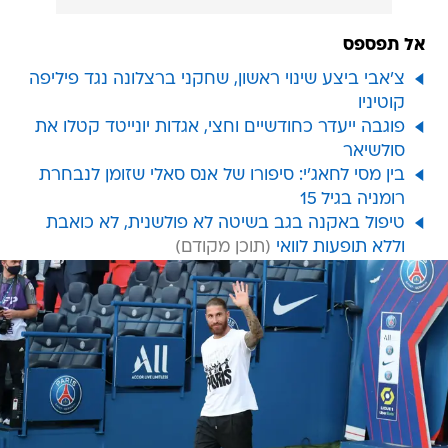
אל תפספס
צ'אבי ביצע שינוי ראשון, שחקני ברצלונה נגד פיליפה
קוטיניו
פוגבה ייעדר כחודשיים וחצי, אגדות יונייטד קטלו את
סולשיאר
בין מסי לחאג'י: סיפורו של אנס סאלי שזומן לנבחרת
רומניה בגיל 15
טיפול באקנה בגב בשיטה לא פולשנית, לא כואבת
וללא תופעות לוואי