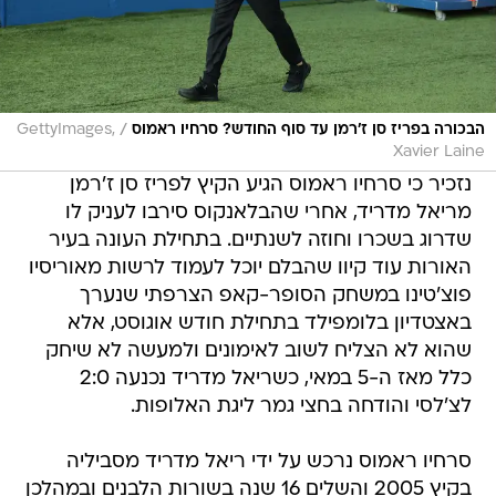
/
הבכורה בפריז סן ז'רמן עד סוף החודש? סרחיו ראמוס
GettyImages,
Xavier Laine
נזכיר כי סרחיו ראמוס הגיע הקיץ לפריז סן ז'רמן
מריאל מדריד, אחרי שהבלאנקוס סירבו לעניק לו
שדרוג בשכרו וחוזה לשנתיים. בתחילת העונה בעיר
האורות עוד קיוו שהבלם יוכל לעמוד לרשות מאוריסיו
פוצ'טינו במשחק הסופר-קאפ הצרפתי שנערך
באצטדיון בלומפילד בתחילת חודש אוגוסט, אלא
שהוא לא הצליח לשוב לאימונים ולמעשה לא שיחק
כלל מאז ה-5 במאי, כשריאל מדריד נכנעה 2:0
לצ'לסי והודחה בחצי גמר ליגת האלופות.
סרחיו ראמוס נרכש על ידי ריאל מדריד מסביליה
בקיץ 2005 והשלים 16 שנה בשורות הלבנים ובמהלכן