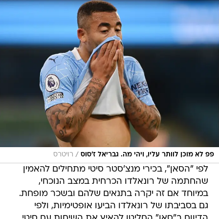
/
פפ לא מוכן לוותר עליו, ויהי מה. גבריאל ז'סוס
רויטרס
לפי "הסאן", בכירי מנצ'סטר סיטי מתחילים להאמין
שהחתמה של רונאלדו הכרחית במצב הנוכחי,
במיוחד אם זה יקרה בתנאים שלהם ובשכר מופחת.
גם בסביבתו של רונאלדו הביעו אופטימיות, ולפי
הדיווח ב"סאן" החליטו להאיץ את השיחות עם סיטי