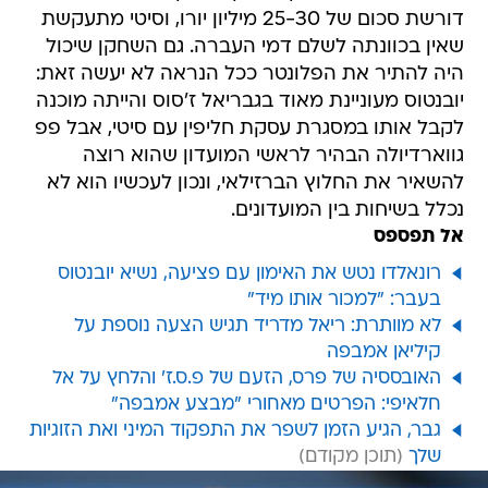
דורשת סכום של 25-30 מיליון יורו, וסיטי מתעקשת
שאין בכוונתה לשלם דמי העברה. גם השחקן שיכול
היה להתיר את הפלונטר ככל הנראה לא יעשה זאת:
יובנטוס מעוניינת מאוד בגבריאל ז'סוס והייתה מוכנה
לקבל אותו במסגרת עסקת חליפין עם סיטי, אבל פפ
גווארדיולה הבהיר לראשי המועדון שהוא רוצה
להשאיר את החלוץ הברזילאי, ונכון לעכשיו הוא לא
נכלל בשיחות בין המועדונים.
אל תפספס
רונאלדו נטש את האימון עם פציעה, נשיא יובנטוס
בעבר: "למכור אותו מיד"
לא מוותרת: ריאל מדריד תגיש הצעה נוספת על
קיליאן אמבפה
האובססיה של פרס, הזעם של פ.ס.ז' והלחץ על אל
חלאיפי: הפרטים מאחורי "מבצע אמבפה"
גבר, הגיע הזמן לשפר את התפקוד המיני ואת הזוגיות
שלך