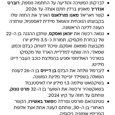
לברקוזן המשיכה והודיעה על החתמה נוספת,
רוברט
אנדריך
מאוניון ברלין חתם אצלה עד 2026.
קשר ויאריאל
מאנו מורלאנס
האריך את החוזה שלו
בקבוצתו הנוכחית והושאל מיידית לאספניול, שחזרה
העונה לליגה הראשונה.
גנואה רכשה את
יוהאן ואסקס
, שחקן ההגנה בן ה-22
של נבחרת מקסיקו, תמורת כ-3.5 מיליון יורו
מקבוצת פומאס. ואסקס, שיכול לשחק כבלם וכמגן
שמאלי, היה שותף למדליית הארד של מקסיקו
בטורניר האולימפי ומגיע בהמלצת כוכב העבר דייגו
מיליטו.
ליברפול שלחה את הבלם
בן דייויס
בן ה-26 לעונת
השאלה בשפילד יונייטד מליגת המשנה.
בשיקטאש שילמה 1.3 מיליון יורו לאיסטנבול
בשאקשהיר ורכשה את השוער בן ה-32
מרט גונוק
,
שחתם על חוזה עד קיץ 2024.
נוטינגהאם פורסט נפרדה מ
פואד באשירו
, הקשר
האחורי בן ה-30, שחתם לעונה אחת אצל אלופת
קפריסין אומוניה ניקוסיה.