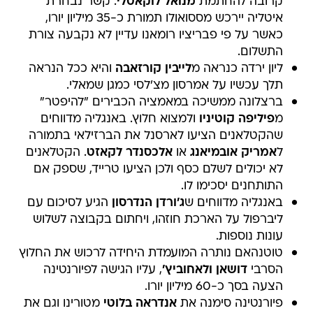
קרובה להחתמת
מנואל לוקאטלי
. קשר נבחרת
איטליה יירכש מססואולו תמורת כ-35 מיליון יורו,
כאשר על פי פבריציו רומאנו עדיין לא נקבעה צורת
התשלום.
ליון ירדה כנראה מ
לייבין קורזאבה
והיא ככל הנראה
תלך עכשיו על אמרסון מצ'לסי כמגן שמאלי.
ברצלונה ממשיכה במאמציה הכבירים "להיפטר"
מ
פיליפה קוטיניו
ולמצוא חלוץ. באנגליה מדווחים
שהקטלאנים הציעו לארסנל את הברזילאי בתמורה
ל
אמריק אובמיאנג
או
אלכסנדר לקאזט
. הקטלאנים
לא יכולים לשלם כסף ולכן הציעו טרייד, שספק אם
התותחנים יסכימו לו.
באנגליה מדווחים ש
ג'ורדן הנדרסון
הגיע לסיכום עם
ליברפול על הארכת חוזהו, ויחתום בקבוצה לשלוש
עונות נוספות.
טוטנהאם נותרה המועמדת היחידה לרכוש את החלוץ
הסרבי
דושאן ולאחוביץ'
, עליו הגישה לפיורנטינה
הצעה בסך כ-60 מיליון יורו.
פיורנטינה סימנה את
אנדראה בלוטי
מטורינו וגם את