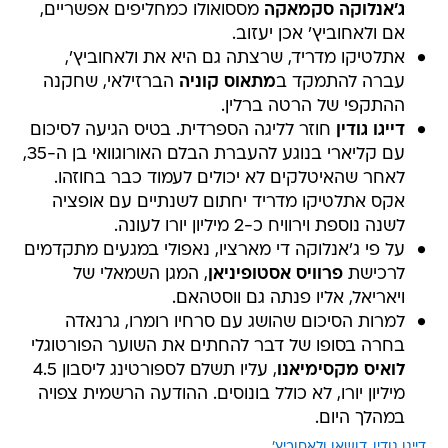
ג'אנלוקה סקמאקה
מססואולו כמחליפים אפשריים,
אם ולאחוביץ' אכן יעזוב.
אתלטיקו מדריד, שרצתה גם היא את ולאחוביץ',
עברה להתמקד ב
מתאוס קוניה
הברזילאי, שחקנה
ההתקפי של הרטה ברלין.
דייגו גודין
חוזר לליגה הספרדית. בטיס הגיעה לסיכום
עם קליארי בנוגע להעברת הבלם האורוגוואי בן ה-35,
לאחר שהאיטלקים לא יכולים לעמוד כבר בחוזהו.
אקס אתלטיקו מדריד יחתום לשנתיים עם אופציה
לשנה נוספת וירוויח כ-2 מיליון יורו לעונה.
על פי ג'אנלוקה די מארציו, נאפולי במגעים מתקדמים
לרכישת
פרוויס אסטופיניאן
, המגן השמאלי של
ויאריאל, אליו פנתה גם ווסטהאם.
למרות הסיכום שהושג עם סרחיו רומרו, גרנאדה
בחרה בסופו של דבר להחתים את השוער הפורטוגלי
לואיס מקסימיאנו
, עליו תשלם לספורטינג ליסבון 4.5
מיליון יורו, לא כולל בונוסים. ההודעה הרשמית צפויה
במהלך היום.
דייגו גודין
דושאן ולאחוביץ'