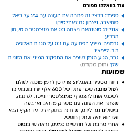
עוד בוואלה! ספורט
ספרד: ברצלונה פתחה את העונה עם 2:4 על ריאל
סוסיאדד, ניצחון גם לאתלטיקו
אנגליה: טוטנהאם ניצחה 0:1 את מנצ'סטר סיטי, סון
הכריע
גרמניה: מיינץ הפתיעה עם 0:1 על סגנית האלופה
ר.ב. לייפציג
גבר, הגיע הזמן לשפר את התפקוד המיני ואת הזוגיות
שלך
שמועות
דיווח מסעיר באנגליה: פריז סן ז'רמן מוכנה לשלם
ל
פול פוגבה
שכר עתק של 600 אלף יורו בשבוע כדי
לשכנע אותו להצטרף ממנצ'סטר יונייטד. לפוגבה,
שפתח את העונה עם משחק מדהים וארבעה
בישולים נגד לידס, יש חוזה בתוקף רק עד הקיץ הבא
ואז הוא יהיה שחקן חופשי.
אחרי סחבת של חודשיים כמעט, נראה שיובנטוס