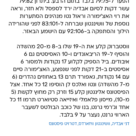
הפער ל-79:75 בלבד בתום הרבע. ביתרון 79:82
עשר דקות לסיום אבדיה ירד לספסל ולא חזר, וראה
את רוי האצ'ימורה וראול נטו מנהיגים הסתערות
נוספת של וושינגטון שברחה ל-83:101 לפני שהורידה
הילוך והסתפקה ב-92:106 עם הישמע הבאזר.
ווסטברוק קלע את ה-19 שלו ב-8 מ-20 מהשדה
והוסיף ל-19 הריבאונדים ו-10 האסיסטים גם 6
איבודים. ביל הספיק לקלוע 17 נקודות ולמסור 6
אסיסטים ב-21 דקות לפני שנפצע, האצ'ימורה סיים
עם 14 נקודות, גאפורד תרם 13 באחוזים נהדרים (6
מ-7 מהשדה) ונטו ואלכס לן הוסיפו 12 כל אחד. אצל
הפיסטונס אלינגטון קלע 15 וזרק רק מחוץ לקשת (5
מ-10), מייסון פלאמלי ואיזייאה סטיוארט תרמו 11 כל
אחד וג'רמי גרנט, בנו של כוכב הבולטס לשעבר
הארווי גרנט, נעצר על 9 בלבד.
דני אבדיה
וושינגטון וויזארדס
דטרויט פיסטונס