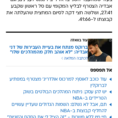
אבדיה הצטרף לבליץ המקומי עם סל ראשון שקבע
27:41, ושלשה חצי דקה לסיום המחצית שהעלתה את
קבוצתו ל-41:66.
עוד בוואלה
ברוקס מנתח את בעיית העבירות של דני
אבדיה: "לא אוהב חלק מהמהלכים שלו"
לכתבה המלאה
אל תפספס
עוד כוכב לאוסף: למרכוס אולדריג' מצטרף במפתיע
לברוקלין
יש להן עסק: ניתוח המהלכים הבולטים בשוק
הטריידים ב-NBA
תם, אבל לא נשלם: השמות הגדולים שעדיין עשויים
להחליף קבוצות ב-NBA
חיי מין ללא פשרות - "זה הציל לי את הסקס והזוגיות"