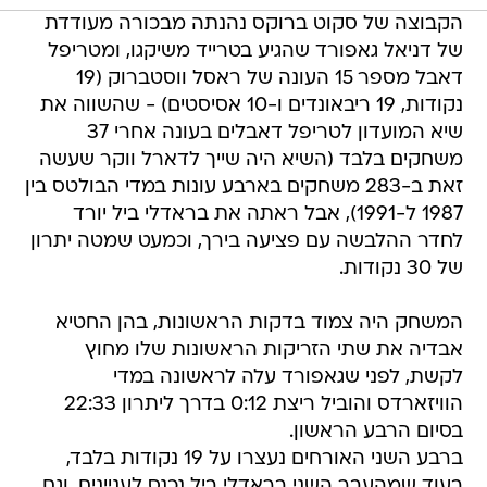
הקבוצה של סקוט ברוקס נהנתה מבכורה מעודדת
של דניאל גאפורד שהגיע בטרייד משיקגו, ומטריפל
דאבל מספר 15 העונה של ראסל ווסטברוק (19
נקודות, 19 ריבאונדים ו-10 אסיסטים) - שהשווה את
שיא המועדון לטריפל דאבלים בעונה אחרי 37
משחקים בלבד (השיא היה שייך לדארל ווקר שעשה
זאת ב-283 משחקים בארבע עונות במדי הבולטס בין
1987 ל-1991), אבל ראתה את בראדלי ביל יורד
לחדר ההלבשה עם פציעה בירך, וכמעט שמטה יתרון
של 30 נקודות.
המשחק היה צמוד בדקות הראשונות, בהן החטיא
אבדיה את שתי הזריקות הראשונות שלו מחוץ
לקשת, לפני שגאפורד עלה לראשונה במדי
הוויזארדס והוביל ריצת 0:12 בדרך ליתרון 22:33
בסיום הרבע הראשון.
ברבע השני האורחים נעצרו על 19 נקודות בלבד,
בעוד שמהעבר השני בראדלי ביל נכנס לעניינים, וגם