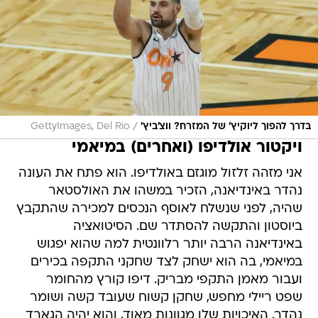
/
בדרך להפוך ליוקיץ' של המזרח? ווצ'ביץ'
GettyImages, Del Rio
ויקטור אולדיפו (ואחרים) במיאמי
אני מזהה זלזול מוגזם באולדיפו. הוא פתח את העונה
נהדר באינדיאנה, הזכיר במשהו את האולסטאר
שהיה, לפני שנשלח לאוסף הנכסים למכירה שהתקבץ
ביוסטון והתקשה להסתדר שם. הסיטואציה
באינדיאנה הרבה יותר רלוונטית למה שהוא יפגוש
במיאמי, בה הוא ישחק לצד שחקני התקפה בכירים
ועבור מאמן התקפי מבריק. דיפו קורץ מהחומר
שפט ריילי מחפש, שחקן קשוח שעובד קשה ושומר
נהדר. האיכויות שלו מגוונות מאוד, והוא יהיה הגארד