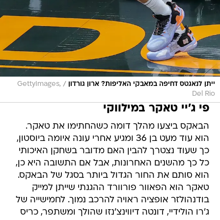
/
ייתן לנאגטס דחיפה במאבקי האליפות? ארון גורדון
GettyImages,
Del Rio
פי ג'יי טאקר במילווקי
הבאקס ביצעו מהלך דומה כשהחתימו את טאקר.
הוא עוד מעט בן 36 ומגיע אחרי עונה איומה ביוסטון,
כך שעוד נצטרך להבין האם מדובר בשחקן האיכותי
כל כך מהשנים האחרונות, אבל אם התשובה היא כן,
הוא סותם את החור הגדול ביותר בסגל של הבאקס.
טאקר הוא הפאוור פורוורד ההגנתי שייתן למייק
בודנהולזר אופציה ראויה להרכב נמוך. לחמישייה של
ג'רו הולידיי, דונטה דיווינצ'נזו שהולך ומשתפר, כריס