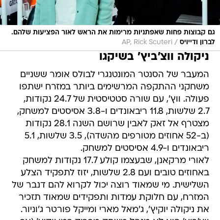
גם קבוצות פחות שאפתניות מרימות את הראש לאור הפציעות שלהם.
/
לברון ודייויס
AP, Rick Scuteri
ניקולה ווצ'ביץ' בשיקגו
המעבר של הסנטר המונטנגרי לבולס אומר ששניים
משחקני ההתקפה המרשימים ביותר במזרח ישתפו
פעולה. ווץ', עם שורה סטטיסטית של 24.7 נקודות,
2.7 שלשות, 11.8 ריבאונדים ו-3.8 אסיסטים למשחק,
מצטרף אל זאק לאבין שרושם השנה 28.1 נקודות
(ב-52 אחוזים מטורפים מהשדה), 3.5 שלשות, 5.1
ריבאונדים ו-4.9 אסיסטים למשחק.
לאורי מרקאנן, שבעצמו קולע 17.7 נקודות למשחק
באחוזים טובים ועם 2.8 שלשות, יזוז לתפקיד הצלע
השלישית. מי שמאוד רוצה יכול לקרוא להם דנבר של
המזרח, עם חלוקת עמדות ותפקידים שמאוד תזכיר
את ניקולה יוקיץ', ג'מאל מארי ומייקל פורטר ג'וניור.