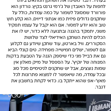
בעתיד. דנבר משיגה את השחקן המתאים ביותר
לחפות על האובדן של ג'רמי גרנט בקיץ. גורדון הוא
פורוורד שמסוגל לשמור על כמה עמדות, כולל על
שחקנים גדולים פיזית כמו אנתוני דייויס, הוא קלע חוץ
טוב והוא יודע למסור. אם הוא יקבל על עצמו תפקיד
משני, יתמקד בהגנה ובתנועה ללא כדור, יש לו את
הכלים להיות השחקן האידיאלי לצד שלושת
הסקוררים. וויל בארטון, עוד שחקן שיודע גם לקלוע
וגם לשמור, ישלים חמישייה מפחידה. טים קונלי הביא
גם את ג'בייל מגי כדי שיספק הגנה על הטבעת בדקות
המנוחה של יוקיץ'. על הספסל של מייק מאלון אין
שמות נוצצים, אבל יש שחקנים לגיטימיים מכל סוג
ובכל עמדה, מה שיאפשר לו למצוא פתרונות לכל
מאץ'-אפ שהוא ייתקל בו. כדאי לקחת בחשבון את
דנבר.