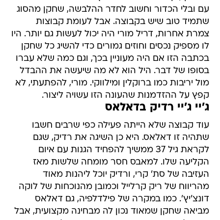
עם ובלי הכדור וחשוב לחדר ההלבשה, שחקן מהסוג
שתמיד טוב שיש בקבוצה. אבל לעומת קבוצות
צמרת אחרות, דריל מורי היה יכול לעשות גם יותר. היו
לו מספיק נכסים וחוזים גמורים כדי להשיג כל שחקן
בכתבה הזו אם היה מעוניין בכך, וגם כמה שלא עברו
בסופו של דבר. היל הוא לא מה שיעשה את ההבדל
מול יריבות כמו ברוקלין ומילווקי. מורי, להפתעתי, לא
קפץ על ההזדמנות שהעונה הזו עשויה ליצור.
ג'יי ג'יי רדיק בדאלאס
עוד קבוצה שלא הייתה פעילה כפי שרבים חשבו
שתהיה זו דאלאס. היא כן השיגה את רדיק, שגם
לקראת גיל 37 ממשיך להפחיד הגנות עם איום
הקליעה שלו. למאבס חסר מומחה שלשות מאז
העזיבה של סת' קרי, ורדיק יוכל ליהנות מאוד
מהריווח של ריק קרלייל וכמובן מהנוכחות של לוקה
דונצ'יץ'. כמו במקרה של פילדלפיה, גם דאלאס
מביאה שחקן שמאוד נכון לה מבחינה מקצועית, אבל