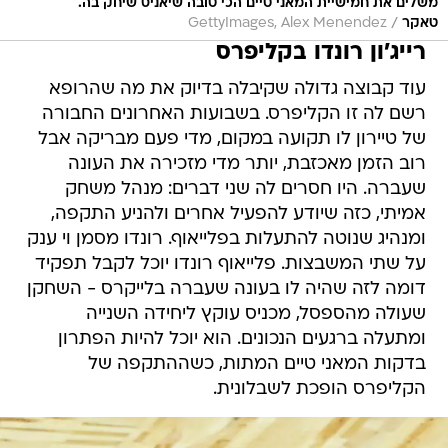
משלים את חמישיית המאני טיים הכי טובה שיאניס שיחק בה.
/
טאקר
GettyImages, Alex Menendez
רייג'ון רונדו בקליפרס
עוד קבוצה גדולה שקיבלה בדיוק את מה שהרופא
רשם לה זו הקליפרס. בשבועות האחרונים החבורה
של טיירון לו תקועה במקום, מדי פעם מבריקה אבל
רוב הזמן מאכזבת, יותר מדי מזכירה את העונה
שעברה. היו חסרים לה שני דברים: מנהל משחק
אמיתי, כזה שיודע להפעיל אחרים ולהניע התקפה,
ומנהיג שנוטה להתעלות בפלייאוף. רונדו מסמן וי ענק
על שתי המשבצות. פלייאוף רונדו יוכל לקבל תפקיד
דומה לזה שהיה לו בעונה שעברה בלייקרס - השחקן
שעולה מהספסל, מכניס עוקץ ליחידה השנייה
ומתעלה ברגעים הנכונים. הוא יוכל להיות הפתרון
בדקות המאני טיים המתות, כשההתקפה של
הקליפרס הופכת לשבלונית.