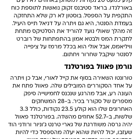
קלע כמעט 20 נקודות למשחק באחוזים לא רעים
באורלנדו. בראד סטיבנס זקוק נואשות לתוספת כוח
התקפית על הספסל. בוסטון לא רק שלא התחזקה
בעמדת הסנטר, היא גם ויתרה על דניאל תייס היעיל.
זה מהלך שאולי נועד להוריד את הסלטיקס מתחת
לתקרת המס ולבטא אמון בהתפתחות של רוברט
וויליאמס, אבל אולי הוא בכלל מרמז על ציפייה
לסנטר שיקבל שחרור ויחתום.
נורמן פאוול בפורטלנד
טורונטו השאירה בסוף את קייל לאורי, אבל כן ויתרה
על אחד הסקוררים המובילים שלה. פאוול פתח את
העונה רע, אבל מהרגע שנכנס לחמישייה סיפק
מספרים של סקורר בכיר. ב-28 המשחקים
האחרונים שלו הוא קולע 23.5 נקודות, כולל 3.3
שלשות, ב-52.7 אחוזים מהשדה. בפורטלנד פאוול
יהיה גרסה משודרגת של גארי טרנט ג'וניור ורודני הוד
שעזבו, יכול להיות שהוא יעלה מהספסל כדי להיות