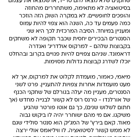
שחקנים שלא מצאו להם טרייד, או שמצאו את עצמם
בסיטואציה לא מתאימה, משתחררים מהחוזה
והופכים לחופשיים. לא במקרה השוק הזה הוזכר
כמה פעמים עד כה, השנה הוא צפוי להיות עמוס
ומעניין במיוחד. הסיבה המרכזית לכך היא שני
הסנטרים הבכירים יחסית שכבר תקופה לא משחקים
בקבוצות שלהם - למרקוס אולדריג' ואנדרה
דראמונד. שניהם צפויים להיות פנויים בקרוב ובהחלט
יוכלו לשדרג קבוצות גדולות מסוימות.
מיאמי, כאמור, מועמדת לקלוט את למרקוס, אך לא
מעט מועמדות אחרות צפויות להתעניין. פרט לשני
הסנטרים, מעניין מה יעלה בגורלם של שחקני הכנף
של אורלנדו - טרנס רוס לא קשור לבנייה מחדש (אך
חתום לשלוש שנים), כך גם אוטו פורטר שהגיע
משיקגו. אם מי מהם ישוחרר יהיה לו ביקוש גבוה
מאוד. קאם בירץ' של המג'יק הוא סנטר סולידי שגם
לא ממש קשור לסיטואציה. לו וויליאמס אולי ירצה