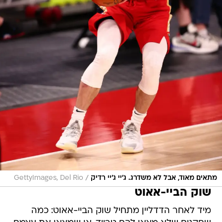
/
מתאים מאוד, אבל לא משדרג. ג'יי ג'יי רדיק
GettyImages, Del Rio
שוק הביי-אאוט
מיד לאחר הדדליין מתחיל שוק הביי-אאוט: כמה