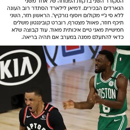
הסקורר השני בדקות המנוחה של אחד משני
הגארדים הבכירים. דמיאן לילארד הסתדר רוב העונה
ללא סי ג'יי מקולום ויוסוף נורקיץ'. הראשון חזר, השני
תיכף חוזר, פאוול מצטרף, רוברט קובינגטון משלים
חמישיית מאני טיים איכותית מאוד. עוד קבוצה שלא
כדאי להתעלם ממנה במערב אם תהיה בריאה.