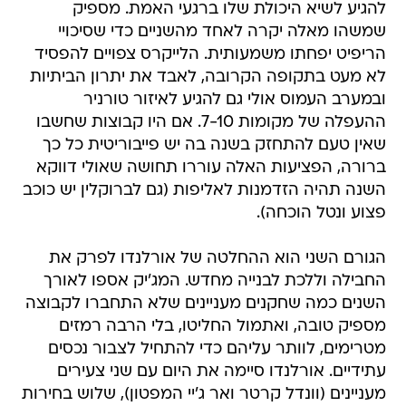
להגיע לשיא היכולת שלו ברגעי האמת. מספיק
שמשהו מאלה יקרה לאחד מהשניים כדי שסיכויי
הריפיט יפחתו משמעותית. הלייקרס צפויים להפסיד
לא מעט בתקופה הקרובה, לאבד את יתרון הביתיות
ובמערב העמוס אולי גם להגיע לאיזור טורניר
ההעפלה של מקומות 7-10. אם היו קבוצות שחשבו
שאין טעם להתחזק בשנה בה יש פייבוריטית כל כך
ברורה, הפציעות האלה עוררו תחושה שאולי דווקא
השנה תהיה הזדמנות לאליפות (גם לברוקלין יש כוכב
פצוע ונטל הוכחה).
הגורם השני הוא ההחלטה של אורלנדו לפרק את
החבילה וללכת לבנייה מחדש. המג'יק אספו לאורך
השנים כמה שחקנים מעניינים שלא התחברו לקבוצה
מספיק טובה, ואתמול החליטו, בלי הרבה רמזים
מטרימים, לוותר עליהם כדי להתחיל לצבור נכסים
עתידיים. אורלנדו סיימה את היום עם שני צעירים
מעניינים (וונדל קרטר ואר ג'יי המפטון), שלוש בחירות