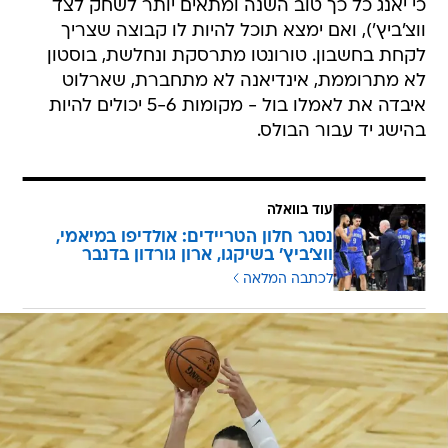
כי יאנג כל כך טוב השנה ומתאים יותר לשחק לצד
ווצ'ביץ'), ואם ימצא תוכל להיות לו קבוצה שצריך
לקחת בחשבון. טורונטו מתרסקת ונחלשת, בוסטון
לא מתרוממת, אינדיאנה לא מתחברת, שארלוט
איבדה את לאמלו בול - מקומות 5-6 יכולים להיות
בהישג יד עבור הבולס.
עוד בוואלה
נסגר חלון הטריידים: אולדיפו במיאמי,
ווצ'ביץ' בשיקגו, ארון גורדון בדנבר
לכתבה המלאה