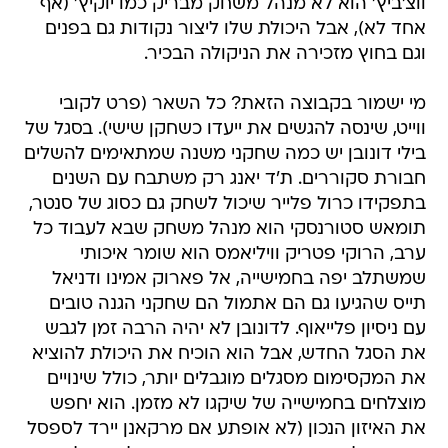
ווצ'ביץ' הוא לא מנהל משחק מבריק כמו יוקיץ' (אף
אחד לא), אבל היכולת שלו ליצור נקודות גם בפנים
וגם בחוץ מזכירה את הניקולה הבכיר.
מי ישמור בקבוצה הזאת? כל השאר (פרט לקובי
ווייט, שינסה להגשים את ייעדו כשחקן שישי). בסגל של
בילי דונובן יש כמה שחקני משנה שמתאימים להשלים
חבורת סקוררים. ת'ד יאנג רק משתבח עם השנים
בתפקידו כרול פלייר שיכול לשחק גם כסוג של סנטר,
תומאש סטורנסקי הוא מנהל משחק שבא לעבוד כל
ערב, הרוקי פטריק וויליאמס הוא שומר איכותי
שמשתלב יפה בחמישייה, אל פארוק אמינו ודניאל
תייס שהגיעו גם הם אתמול הם שחקני הגנה טובים
עם ניסיון פלייאוף. לדונובן לא יהיה הרבה זמן לגבש
את הסגל החדש, אבל הוא הוכיח את היכולת להוציא
את המקסימום מסגלים מוגבלים יותר, כולל שינויים
מוצלחים בחמישייה של שיקגו לא מזמן. הוא יחפש
את האיזון הנכון (לא אופתע אם מרקאנן יירד לספסל