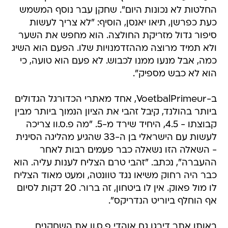
החלטות לא נכונות היום". שחקן עבר נוסף המשמש
כעת כפרשן, תיאו יאנסן, הוסיף: "לא צריך לעשות
סיפור גדול מזריקת החולצה. הוא מחפש את השער
ולא תמיד מרוצה מההזדמנויות שלו. הפעם הוא השיג
כמה, אבל מנעו ממנו לכבוש. לא פעם הוא טועה, כי
הוא לא כבש מספיק".
ב-VoetbalPrimeur, אחד מאתרי הכדורגל הגדולים
ביותר בהולנד, קיבל זהבי את הציון הנמוך ביותר מבין
קבוצתו - 4.5, היחיד שירד מ-5. "מה פ.ס.וו צריכה
לעשות עם הישראלי בן ה-33 שהגיע מהליגה הסינית
- השאלה הזו נשאלה כבר פעמים רבות לאחר
ההעברה", נכתב. "זהבי טרם הצליח לענות עליה. הוא
כבר היה רחוק משיאו נגד טוונטה, ומעט מאוד הצליח
לו מול פאוק. אין לו ביטחון, זה ברור. 20 דקות לסיום
אף הוחלף ביוריט הנדריקס".
באותו אתר דירגו גם אוהדי פ.ס.וו את השחקנים