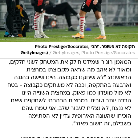
תקופה לא פשוטה. זהבי Photo Prestige/Soccrates,
/
GettyImages)
GettyImages, Photo Prestige/Soccrates
המאמן רוג'ר שמידט חילק את המשחק לשני חלקים,
ומאוד לא אהב מה שראה מקבוצתו במחצית
הראשונה: "לא שיחקנו כקבוצה. היינו שישה בהגנה
וארבעה בהתקפה, וככה לא משחקים כקבוצה - בטח
לא מול מועדון כמו פאוק. במחצית השנייה היינו
הרבה יותר טובים. במחצית הבהרתי לשחקנים שאם
לא ננצח, לא נצליח לעבור שלב. אני שמח שהם
הוכיחו שהעונה האירופית עדיין לא הסתיימה
בשבילם, זה חשוב מאוד".