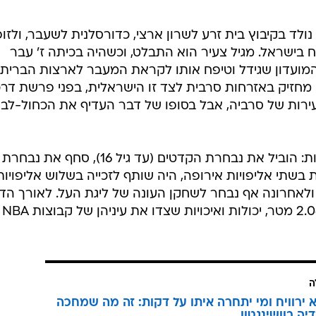
ולד בקיבוץ בית זרע לשרון ארצי, כדורסלנית לשעבר, ולזו
בישראל. מגיל צעיר הוא התבלט, וכשהיה בכיתה ז' עבר
מועדון שגידל וטיפח אותו לקראת המעבר לארצות הברית.
כמו אביו מחזיק באזרחות סרבית לצד זו הישראלית, בפני פרשת דרכ
רות של סרביה, אבל בסופו של דבר העדיף את הכחול-לבן
בשנים הבאות הוא פרץ בכל המסגרות: הוביל את נבחרת הקדטים (עד גיל 16), סחף את נבחרת
לזכייה היסטורית בשתי אליפויות אירופה, היה שותף לזכייה בשלוש אליפוי
ולאחרונה אף נבחר לשחקן העונה של ליגת העל. לאורך הד
הראה אבדיה, המתנשא לגובה של 2.06 מטר, יכולות ואיכויות שצדו את עיניהן של קבוצות NBA
ה
 ירוויח ומי יתחרה איתו על דקות: זה מה שמחכה
יה בוושינגטון