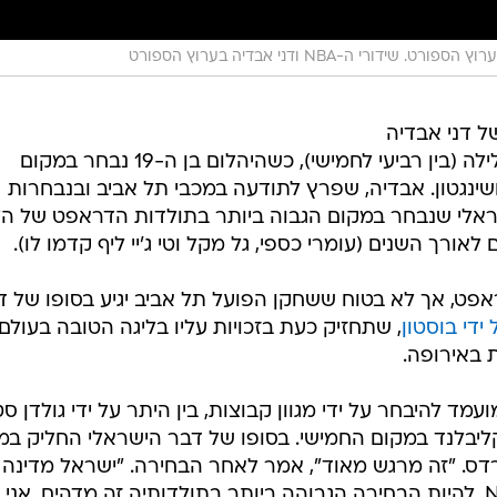
ורט. שידורי ה-NBA ודני אבדיה בערוץ הספורט
ל דני אבדיה
ושל הכדורסל מקומי כולו התגשם הלילה (בין רביעי לחמישי), כשהיהלום בן ה-19 נבחר במקום
ראפט ה-NBA על ידי וושינגטון. אבדיה, שפרץ לתודעה במכבי תל אביב ובנבחרות
ראלי שנבחר במקום הגבוה ביותר בתולדות הדראפט של הל
לאורך השנים (עומרי כספי, גל מקל וטי ג'יי ליף קדמו לו).
פט, אך לא בטוח ששחקן הפועל תל אביב יגיע בסופו של ד
, שתחזיק כעת בזכויות עליו בליגה הטובה בעולם,
 באירופה.
ד להיבחר על ידי מגוון קבוצות, בין היתר על ידי גולדן סט
קליבלנד במקום החמישי. בסופו של דבר הישראלי החליק במ
רדס. "זה מרגש מאוד", אמר לאחר הבחירה. "ישראל מדינה
קטנה שלא הביאה הרבה שחקני NBA. להיות הבחירה הגבוהה ביותר בתולדותיה זה מדהים, אני