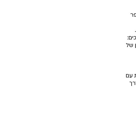
פר
ים:
 של
ות עם
רך