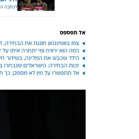
לכתבה ה
אל תפספס
צפו בוושינגטון חוגגת את הבחירה, 
כמה הוא ירוויח ומי יתחרה איתו על 
הילד שכבש את המדינה, בשידור חי: 
זכות הבחירה: הישראלים שנבחרו בד
אל תתפשרו על מין לא מספק: כך ת