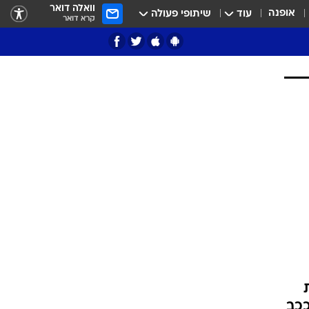
וואלה דואר
אופנה
עוד
שיתופי פעולה
קרא דואר
ציון 3
דאבל דריבל
י
ת
ככב