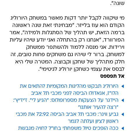
שונה".
מי שיקווה לקבל יותר דקות מאשר במשחק היורוליג
הקודם הוא עוז בלייזר. "מבחינתי זאת שנה ראשונה
ברמה הזאת, יש תהליך של הסתגלות ולמידה", אמר
הפורוורד, "אנחנו רק בהתחלה ואני יודע שיהיו עליות
וירידות. אני מנסה ללמוד ולהשתפר ממשחק
למשחק. ברור לי שיהיו גם משחקים פחות טובים, זה
חלק מתהליך של שחקן וקבוצה. המטרה שלי היא
לבסס את עצמי כשחקן יורוליג לגיטימי".
אל תפספס
היורוליג תבקש מהליגות המקומיות להתאים את
הלו"ז, אנאדולו הביסה לפני מכבי תל אביב
היידגר על הצעקות מספרופולוס: "הגיע לי". ז'יז'יץ':
"רצה להעיר אותנו"
גביע ווינר: מכבי תל אביב הביסה 72:92 את מכבי
ראשון לציון ועלתה לגמר
ככה הופכים טיול משפחתי בחו"ל לחויה מגבשת