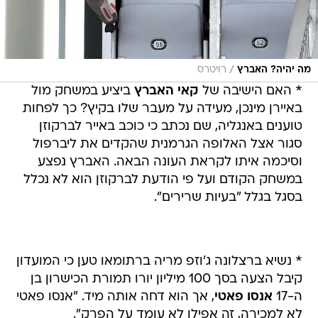
/
מה יהיה? האברץ
רויטרס
* האם הישיבה של
קאי האברץ
ביציע במשחק מול
באיירן מינכן, מעידה על מעבר שלו בקיץ? כך לפחות
טוענים באנגליה, שם נכתב כי כוכב באייר לברקוזן
סגור אצל האלופה הגרמנית שהקדים את ליברפול
וסיכמה איתו לקראת העונה הבאה. האברץ נפצע
במשחק הקודם ועל פי הודעת לברקוזן הוא לא נכלל
בסגל בגלל "בעיות שרירים".
* נשיא ברצלונה ג'וזפ מריה ברתומאו טען כי המועדון
קיבל הצעה בסך 100 מיליון יורו תמורת הכישרון בן
ה-17
אנסו פאטי
, אך הוא דחה אותה מיד. "אנסו פאטי
לא למכירה, זה אפילו לא עומד על הפרק".