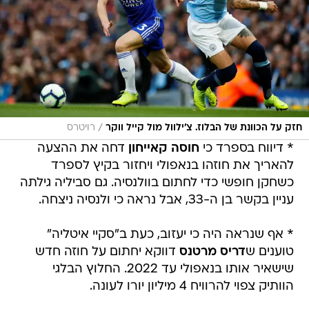
/
חזק על הכוונת של הבלוז. צ'ילוול מול קייל ווקר
רויטרס
* דיווח בספרד כי
חוסה קאייחון
דחה את ההצעה
להאריך את חוזהו בנאפולי ויחזור בקיץ לספרד
כשחקן חופשי כדי לחתום בוולנסיה. גם סביליה גילתה
עניין בקשר בן ה-33, אבל נראה כי ולנסיה ניצחה.
* אף שנראה היה כי יעזוב, כעת ב"סקיי איטליה"
טוענים ש
דריס מרטנס
דווקא יחתום על חוזה חדש
שישאיר אותו בנאפולי עד 2022. החלוץ הבלגי
הוותיק צפוי להרוויח 4 מיליון יורו לעונה.