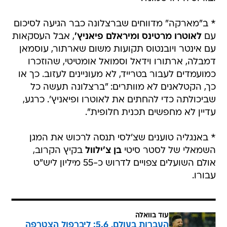
* ב"מארקה" מדווחים שברצלונה כבר הגיעה לסיכום
עם
לאוטרו מרטינס ומיראלם פיאניץ'
, אבל העסקאות
עם אינטר ויובנטוס תקועות משום שארתור, עוסמאן
דמבלה, ארתורו וידאל וסמואל אומטיטי, שהוזכרו
כמועמדים לעבור בטרייד, לא מעוניינים לעזוב. כך או
כך, הקטלאנים לא מוותרים: "ברצלונה תעשה כל
שביכולתה כדי להחתים את לאוטרו ופיאניץ'. כרגע,
עדיין לא מחפשים תכנית חלופית".
* באנגליה טוענים שצ'לסי תנסה לרכוש את המגן
השמאלי של לסטר סיטי
בן צ'ילוול
בקיץ הקרוב,
אולם השועלים צפויים לדרוש כ-55 מיליון ליש"ט
עבורו.
עוד בוואלה
העברות בעולם, 5.6: ליברפול הצטרפה