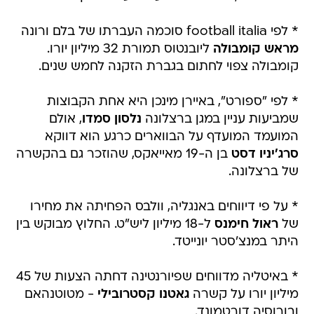
* לפי football italia סוכמה העברתו של בלם ורונה
מראש קומבולה
ליובנטוס תמורת 32 מיליון יורו.
קומבולה צפוי לחתום בגברת הזקנה לחמש שנים.
* לפי "ספורט", באיירן מינכן היא אחת הקבוצות
שמביעות עניין במגן ברצלונה
נלסון סמדו
, אולם
המועמד המועדף על הבווארים כרגע הוא דווקא
סרג'יניו דסט
בן ה-19 מאייאקס, שהוזכר גם בהקשרה
של ברצלונה.
* על פי דיווחים באנגליה, וולבס הפחיתה את מחירו
של
ראול חימנס
ל-18 מיליון ליש"ט. החלוץ מבוקש בין
היתר במנצ'סטר יונייטד.
* באיטליה מדווחים שפיורנטינה דחתה הצעות של 45
מיליון יורו על קשרה
גאטנו קסטרובילי
- מטוטנהאם
ובורוסיה דורטמונד.