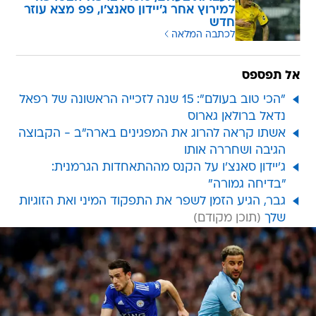
למירוץ אחר ג'יידון סאנצ'ו, פפ מצא עוזר
חדש
לכתבה המלאה
אל תפספס
"הכי טוב בעולם": 15 שנה לזכייה הראשונה של רפאל
נדאל ברולאן גארוס
אשתו קראה להרוג את המפגינים בארה"ב - הקבוצה
הגיבה ושחררה אותו
ג'יידון סאנצ'ו על הקנס מההתאחדות הגרמנית:
"בדיחה גמורה"
גבר, הגיע הזמן לשפר את התפקוד המיני ואת הזוגיות
שלך