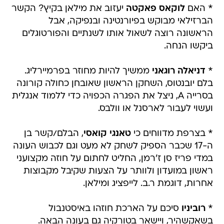
* האם
לוקאס פאקטה
יעזוב את מילאן בקיץ? הקשר
הברזילאי מבוקש בפיורנטינה ובנפיקה, אבל
הראשונה רוצה לשאול אותו לשנתיים והפורטוגלים
ביקשו הנחה.
*
דניאלה רוגאני
ממשיך להיות מחוזר בפרמיירליג.
בלם יובנטוס, השחקן הראשון שאובחן כחולה קורונה
בסרייה A, ניצל את הפגרה הכפויה כדי ללמוד אנגלית
ועשוי לעבור לארסנל או וולבס.
* בצרפת מדווחים כי
טאנגי קואסי
, הבלם/קשר בן
ה-17 שכבר הספיק לשחק לא מעט וגם לכבוש העונה
במדי פריז סן ז'רמן, החליט לחתום על חוזה מקצועני
ראשון במועדון ולוותר על הצעות שקיבל מקבוצות
אחרות, דוגמת ר.ב. לייפציג ומילאן.
*
רוביניו
סיכם על הארכת חוזהו באיסטנבול
בשאקשהיר, ויישאר בטורקיה גם בעונה הבאה.