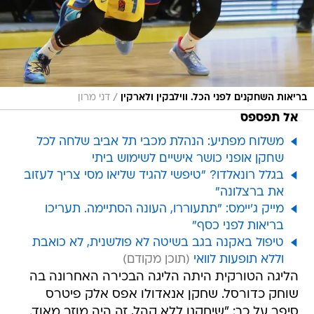
/
בריאות השחקנים לפני הכל. ווילבקין ולארקין
דני מרון
אל תפספס
משלוח מפתיע: הנהלת מכבי תל אביב שלחה לכל
שחקן אופני כושר אישיים לשימוש ביתי
בגלל רונאלדו? "טיפשי להגיד שליאו מסי צריך לעזוב
את ברצלונה"
מייק ג'יימס: "תתעוררו, העונה הסתיימה. תעריכו
בריאות לפני כסף"
טיפול באקנה בגב בשיטה לא פולשנית, לא כואבת
וללא תופעות לוואי
הליגה הטורקית היתה הליגה הבכירה האחרונה בה
שוחק כדורסל. שחקן אנאדולו אפס אלק פיטרס
סיפר על כך: "שיחקנו ללא קהל, זה היה מוזר מאוד.