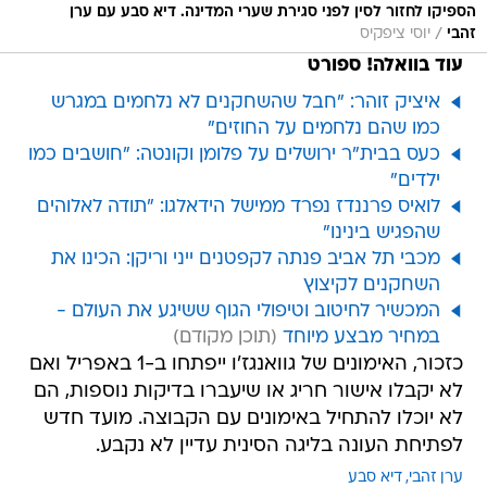
הספיקו לחזור לסין לפני סגירת שערי המדינה. דיא סבע עם ערן
/
זהבי
יוסי ציפקיס
עוד בוואלה! ספורט
איציק זוהר: "חבל שהשחקנים לא נלחמים במגרש
כמו שהם נלחמים על החוזים"
כעס בבית"ר ירושלים על פלומן וקונטה: "חושבים כמו
ילדים"
לואיס פרננדז נפרד ממישל הידאלגו: "תודה לאלוהים
שהפגיש בינינו"
מכבי תל אביב פנתה לקפטנים ייני וריקן: הכינו את
השחקנים לקיצוץ
המכשיר לחיטוב וטיפולי הגוף ששיגע את העולם -
במחיר מבצע מיוחד
כזכור, האימונים של גוואנגז'ו ייפתחו ב-1 באפריל ואם
לא יקבלו אישור חריג או שיעברו בדיקות נוספות, הם
לא יוכלו להתחיל באימונים עם הקבוצה. מועד חדש
לפתיחת העונה בליגה הסינית עדיין לא נקבע.
ערן זהבי
דיא סבע